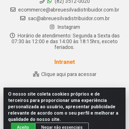
(82) 3512-0020
ecommerce@abreuesilvadistribuidor.com.br
sac@abreuesilvadistribuidor.com.br
Instagram
Horário de atendimento: Segunda a Sexta das
07:30 às 12:00 e das 14:00 às 18:15hrs, exceto
feriados.
Intranet
Clique aqui para acessar
O nosso site coleta cookies próprios e de
Abreu & Silva - Rua Padre Jose de Souza Leite, 265 -
terceiros para proporcionar uma experiência
Ariado, Olho D'Água das Flores/AL - CEP 57.442-000 -
personalizada ao usuário, apresentar publicidade
CNPJ 04.790.656/0001-06
relevante de acordo com o seu perfil e melhorar a
qualidade do nosso site.
Aceito
Negar não essenciais