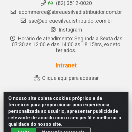
(82) 3512-0020
ecommerce@abreuesilvadistribuidor.com.br
sac@abreuesilvadistribuidor.com.br
Instagram
Horário de atendimento: Segunda a Sexta das
07:30 às 12:00 e das 14:00 às 18:15hrs, exceto
feriados.
Intranet
Clique aqui para acessar
O nosso site coleta cookies próprios e de
Abreu & Silva - Rua Padre Jose de Souza Leite, 265 -
terceiros para proporcionar uma experiência
Ariado, Olho D'Água das Flores/AL - CEP 57.442-000 -
personalizada ao usuário, apresentar publicidade
CNPJ 04.790.656/0001-06
relevante de acordo com o seu perfil e melhorar a
qualidade do nosso site.