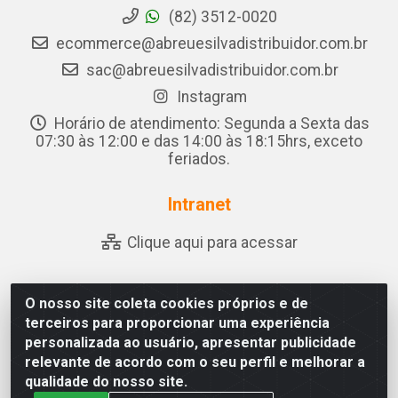
(82) 3512-0020
ecommerce@abreuesilvadistribuidor.com.br
sac@abreuesilvadistribuidor.com.br
Instagram
Horário de atendimento: Segunda a Sexta das
07:30 às 12:00 e das 14:00 às 18:15hrs, exceto
feriados.
Intranet
Clique aqui para acessar
O nosso site coleta cookies próprios e de
Abreu & Silva - Rua Padre Jose de Souza Leite, 265 -
terceiros para proporcionar uma experiência
Ariado, Olho D'Água das Flores/AL - CEP 57.442-000 -
personalizada ao usuário, apresentar publicidade
CNPJ 04.790.656/0001-06
relevante de acordo com o seu perfil e melhorar a
qualidade do nosso site.