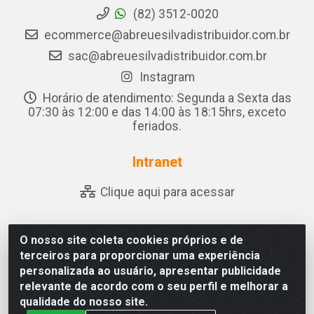
(82) 3512-0020
ecommerce@abreuesilvadistribuidor.com.br
sac@abreuesilvadistribuidor.com.br
Instagram
Horário de atendimento: Segunda a Sexta das
07:30 às 12:00 e das 14:00 às 18:15hrs, exceto
feriados.
Intranet
Clique aqui para acessar
O nosso site coleta cookies próprios e de
Abreu & Silva - Rua Padre Jose de Souza Leite, 265 -
terceiros para proporcionar uma experiência
Ariado, Olho D'Água das Flores/AL - CEP 57.442-000 -
personalizada ao usuário, apresentar publicidade
CNPJ 04.790.656/0001-06
relevante de acordo com o seu perfil e melhorar a
qualidade do nosso site.