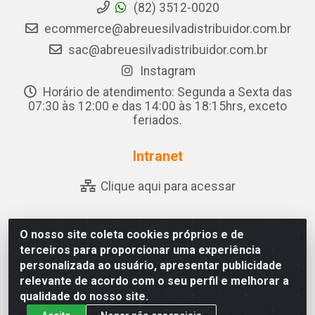
(82) 3512-0020
ecommerce@abreuesilvadistribuidor.com.br
sac@abreuesilvadistribuidor.com.br
Instagram
Horário de atendimento: Segunda a Sexta das
07:30 às 12:00 e das 14:00 às 18:15hrs, exceto
feriados.
Intranet
Clique aqui para acessar
O nosso site coleta cookies próprios e de
Abreu & Silva - Rua Padre Jose de Souza Leite, 265 -
terceiros para proporcionar uma experiência
Ariado, Olho D'Água das Flores/AL - CEP 57.442-000 -
personalizada ao usuário, apresentar publicidade
CNPJ 04.790.656/0001-06
relevante de acordo com o seu perfil e melhorar a
qualidade do nosso site.