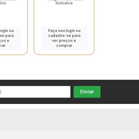
tiva
ilustrativa
Faça seu log
cadastre-se
login ou
Faça seu login ou
ver preços
se para
cadastre-se para
compra
ços e
ver preços e
rar
comprar