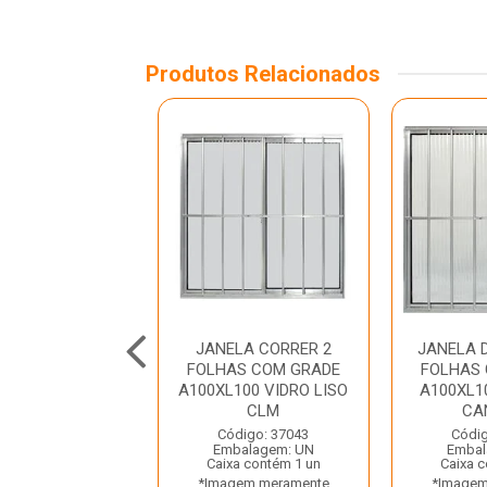
Produtos Relacionados
LA CORRER 2
JANELA CORRER 2
JANELA 
HAS BRANCA
FOLHAS COM GRADE
FOLHAS
100 VIDRO LISO
A100XL100 VIDRO LISO
A100XL1
QUALITY
CLM
CAN
digo: 32811
Código: 37043
Códig
balagem: UN
Embalagem: UN
Embal
a contém 1 un
Caixa contém 1 un
Caixa 
gem meramente
*Imagem meramente
*Imagem