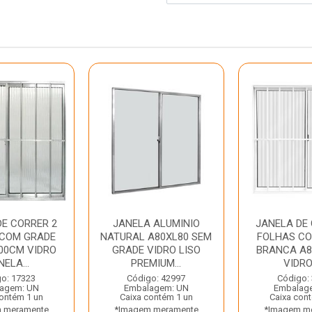
DE CORRER 2
JANELA ALUMINIO
JANELA DE 
 COM GRADE
NATURAL A80XL80 SEM
FOLHAS C
00CM VIDRO
GRADE VIDRO LISO
BRANCA A
ELA...
PREMIUM...
VIDRO 
o: 17323
Código: 42997
Código:
agem: UN
Embalagem: UN
Embalag
contém 1 un
Caixa contém 1 un
Caixa con
 meramente
*Imagem meramente
*Imagem m