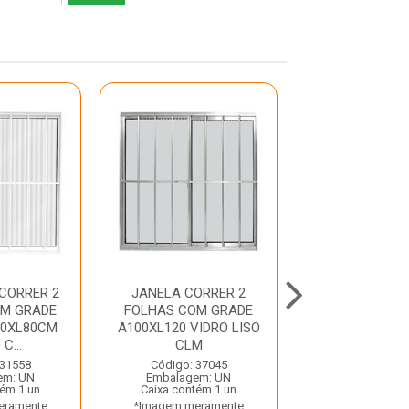
CORRER 2
JANELA CORRER 2
JANELA DE CO
OM GRADE
FOLHAS COM GRADE
FOLHAS A100
80XL80CM
A100XL120 VIDRO LISO
VIDRO CANELA
C...
CLM
Código: 17
Embalagem:
 31558
Código: 37045
Caixa contém
em: UN
Embalagem: UN
*Imagem mera
tém 1 un
Caixa contém 1 un
ilustrativ
eramente
*Imagem meramente