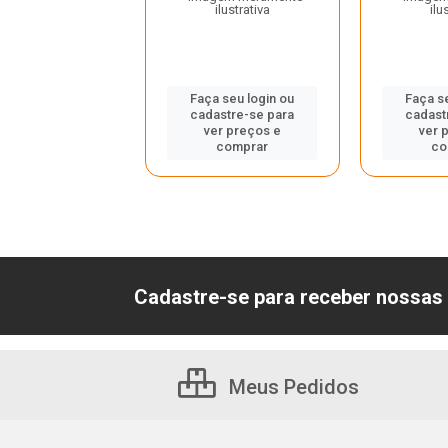
ilustrativa
ilustrativa
ilu
 seu login ou
Faça seu login ou
Faça s
astre-se para
cadastre-se para
cadast
er preços e
ver preços e
ver 
comprar
comprar
co
Cadastre-se para receber nossas 
Meus Pedidos