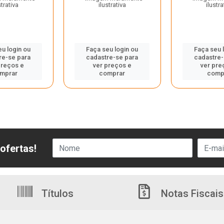
strativa
ilustrativa
ilustra
eu login ou
Faça seu login ou
Faça seu 
re-se para
cadastre-se para
cadastre-
preços e
ver preços e
ver pre
mprar
comprar
comp
ofertas!
Títulos
Notas Fiscais