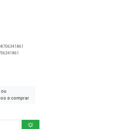
898706341861
8706341861
 ou
ços e comprar