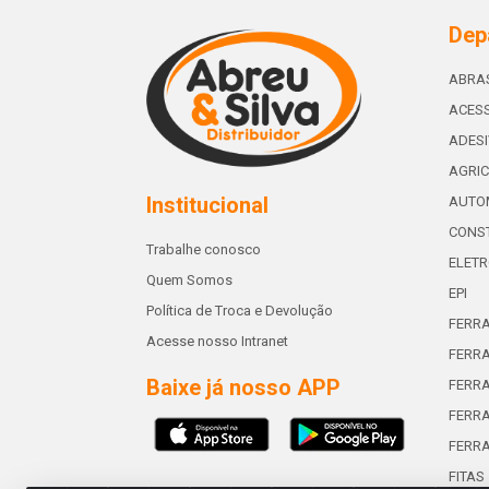
Dep
ABRA
ACESS
ADES
AGRIC
Institucional
AUTO
CONST
Trabalhe conosco
ELETR
Quem Somos
EPI
Política de Troca e Devolução
FERR
Acesse nosso Intranet
FERRA
Baixe já nosso APP
FERR
FERRA
FERR
FITAS