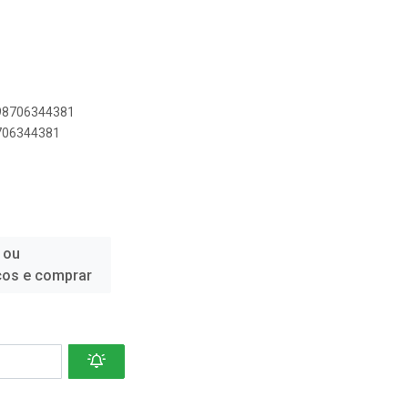
898706344381
8706344381
 ou
ços e comprar