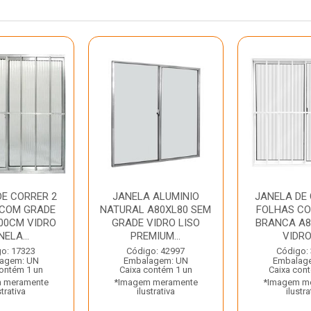
DE CORRER 2
JANELA ALUMINIO
JANELA DE 
 COM GRADE
NATURAL A80XL80 SEM
FOLHAS C
00CM VIDRO
GRADE VIDRO LISO
BRANCA A
ELA...
PREMIUM...
VIDRO 
o: 17323
Código: 42997
Código:
agem: UN
Embalagem: UN
Embalag
contém 1 un
Caixa contém 1 un
Caixa con
 meramente
*Imagem meramente
*Imagem m
strativa
ilustrativa
ilustra