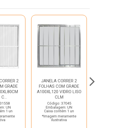
CORRER 2
JANELA CORRER 2
JANELA DE CO
OM GRADE
FOLHAS COM GRADE
FOLHAS A100
80XL80CM
A100XL120 VIDRO LISO
VIDRO CANELA
C...
CLM
Código: 17
Embalagem:
 31558
Código: 37045
Caixa contém
em: UN
Embalagem: UN
*Imagem mera
tém 1 un
Caixa contém 1 un
ilustrativ
eramente
*Imagem meramente
tiva
ilustrativa