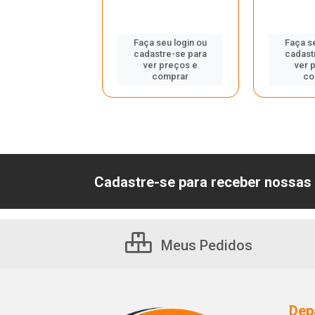
 seu login ou
Faça seu login ou
Faça s
astre-se para
cadastre-se para
cadast
er preços e
ver preços e
ver 
comprar
comprar
co
Cadastre-se para receber nossas 
Meus Pedidos
Dep