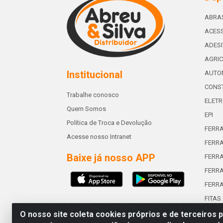
ABRA
ACESS
ADES
AGRIC
Institucional
AUTO
CONST
Trabalhe conosco
ELETR
Quem Somos
EPI
Política de Troca e Devolução
FERR
Acesse nosso Intranet
FERRA
Baixe já nosso APP
FERR
FERRA
FERR
FITAS
O nosso site coleta cookies próprios e de terceiros 