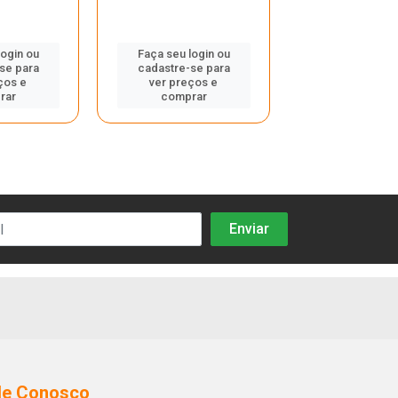
Faça seu log
cadastre-se
login ou
Faça seu login ou
ver preços
se para
cadastre-se para
compra
ços e
ver preços e
rar
comprar
le Conosco