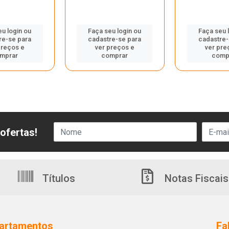
eu login ou
Faça seu login ou
Faça seu 
re-se para
cadastre-se para
cadastre-
preços e
ver preços e
ver pre
mprar
comprar
comp
ofertas!
Títulos
Notas Fiscais
artamentos
Fa