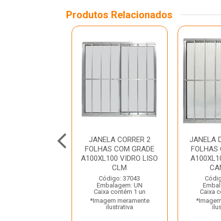
Produtos Relacionados
LA CORRER 2
JANELA CORRER 2
JANELA 
HAS BRANCA
FOLHAS COM GRADE
FOLHAS
100 VIDRO LISO
A100XL100 VIDRO LISO
A100XL1
QUALITY
CLM
CAN
digo: 32811
Código: 37043
Códig
balagem: UN
Embalagem: UN
Embal
a contém 1 un
Caixa contém 1 un
Caixa 
gem meramente
*Imagem meramente
*Imagem
ilustrativa
ilustrativa
ilu