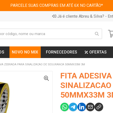
PARCELE SUAS COMPRAS EM ATÉ 6X NO CARTÃO*
Já é cliente Abreu & Silva? - Ent
OS
NOVO NO MIX
FORNECEDORES
OFERTAS
IVA ZEBRADA PARA SINALIZACAO DE SEGURANCA 50MMX33M 3M
FITA ADESIV
SINALIZACAO
50MMX33M 