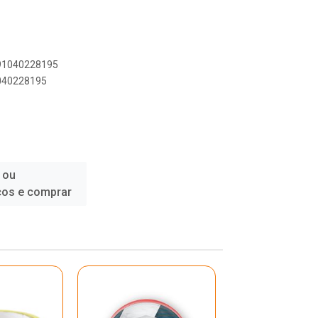
891040228195
1040228195
 ou
ços e comprar