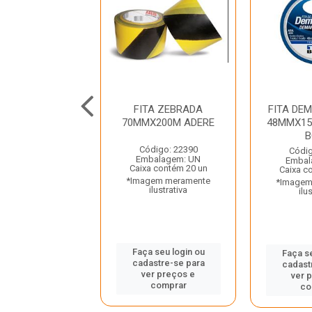
DEMARCA SOLO
FITA ZEBRADA
FITA DE
15M VERMELHA
70MMX200M ADERE
48MMX15
TEK BOND
B
Código: 22390
digo: 43533
Códig
Embalagem: UN
balagem: UN
Embal
Caixa contém 20 un
a contém 12 un
Caixa c
*Imagem meramente
gem meramente
*Imagem
ilustrativa
ilustrativa
ilu
Faça seu login ou
 seu login ou
Faça se
cadastre-se para
astre-se para
cadast
ver preços e
er preços e
ver 
comprar
comprar
co