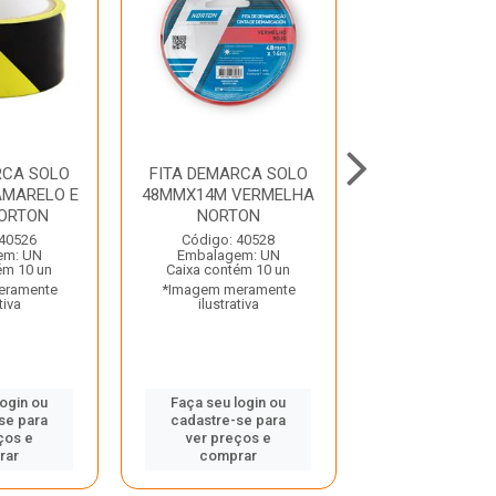
RCA SOLO
FITA DEMARCA SOLO
FITA DEMARC
MARELO E
48MMX14M VERMELHA
48MMX14M A
ORTON
NORTON
NORTO
 40526
Código: 40528
Código: 40
em: UN
Embalagem: UN
Embalagem:
ém 10 un
Caixa contém 10 un
Caixa contém 
eramente
*Imagem meramente
*Imagem mera
tiva
ilustrativa
ilustrativ
login ou
Faça seu login ou
Faça seu log
se para
cadastre-se para
cadastre-se 
ços e
ver preços e
ver preços
rar
comprar
comprar