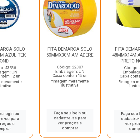
MARCA SOLO
FITA DEMARCA SOLO
FITA DEMA
M AZUL TEK
50MMX30M AM ADERE
48MMX14M A
OND
PRETO N
Código: 22387
o: 43536
Código:
Embalagem: UN
agem: UN
Embalag
Caixa contém 15 un
ontém 12 un
Caixa cont
*Imagem meramente
 meramente
*Imagem m
ilustrativa
strativa
ilustra
Faça seu login ou
u login ou
Faça seu 
cadastre-se para
re-se para
cadastre-
ver preços e
preços e
ver pre
comprar
mprar
comp