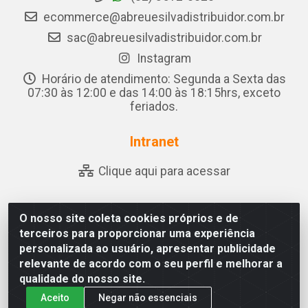
ecommerce@abreuesilvadistribuidor.com.br
sac@abreuesilvadistribuidor.com.br
Instagram
Horário de atendimento: Segunda a Sexta das
07:30 às 12:00 e das 14:00 às 18:15hrs, exceto
feriados.
Intranet
Clique aqui para acessar
O nosso site coleta cookies próprios e de
Abreu & Silva - Rua Padre Jose de Souza Leite, 265 - Ariado,
terceiros para proporcionar uma experiência
Olho D'Água das Flores/AL - CEP 57.442-000 - CNPJ
personalizada ao usuário, apresentar publicidade
04.790.656/0001-06
relevante de acordo com o seu perfil e melhorar a
qualidade do nosso site.
Aceito
Negar não essenciais