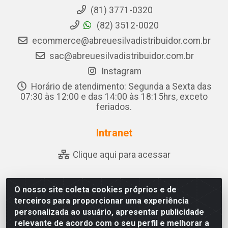
(81) 3771-0320
(82) 3512-0020
ecommerce@abreuesilvadistribuidor.com.br
sac@abreuesilvadistribuidor.com.br
Instagram
Horário de atendimento: Segunda a Sexta das
07:30 às 12:00 e das 14:00 às 18:15hrs, exceto
feriados.
Intranet
Clique aqui para acessar
O nosso site coleta cookies próprios e de
Abreu & Silva - Rua Padre Jose de Souza Leite, 265 -
terceiros para proporcionar uma experiência
Ariado, Olho D'Água das Flores/AL - CEP 57.442-000 -
personalizada ao usuário, apresentar publicidade
CNPJ 04.790.656/0001-06
relevante de acordo com o seu perfil e melhorar a