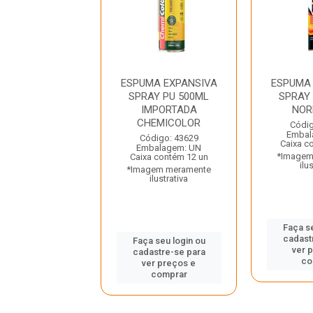
MA EXPANSIVA
ESPUMA EXPANSIVA
ESPUMA
 POLIURETANO
SPRAY PU 500ML
SPRAY
ML POLYFORT
IMPORTADA
NOR
CHEMICOLOR
digo: 38771
Códig
balagem: UN
Embal
Código: 43629
a contém 12 un
Caixa c
Embalagem: UN
gem meramente
*Imagem
Caixa contém 12 un
ilustrativa
ilu
*Imagem meramente
ilustrativa
 seu login ou
Faça se
astre-se para
cadast
Faça seu login ou
er preços e
ver 
cadastre-se para
comprar
co
ver preços e
comprar