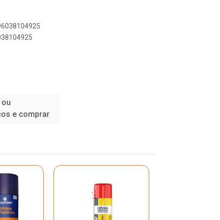
896038104925
6038104925
 ou
ços e comprar