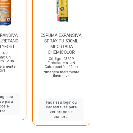
PANSIVA
ESPUMA EXPANSIVA
ESPUMA EXPA
IURETANO
SPRAY PU 500ML
SPRAY PU 5
LYFORT
IMPORTADA
NORDEST
CHEMICOLOR
 38771
Código: 41
em: UN
Embalagem:
Código: 43629
ém 12 un
Caixa contém 
Embalagem: UN
eramente
*Imagem mera
Caixa contém 12 un
tiva
ilustrativ
*Imagem meramente
ilustrativa
login ou
Faça seu log
se para
cadastre-se 
Faça seu login ou
ços e
ver preços
cadastre-se para
rar
comprar
ver preços e
comprar