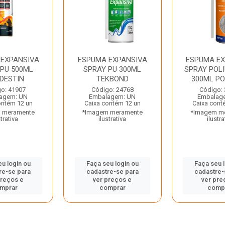
 EXPANSIVA
ESPUMA EXPANSIVA
ESPUMA EX
 PU 500ML
SPRAY PU 300ML
SPRAY POL
DESTIN
TEKBOND
300ML PO
o: 41907
Código: 24768
Código:
agem: UN
Embalagem: UN
Embalag
ontém 12 un
Caixa contém 12 un
Caixa cont
 meramente
*Imagem meramente
*Imagem m
strativa
ilustrativa
ilustra
u login ou
Faça seu login ou
Faça seu 
re-se para
cadastre-se para
cadastre-
preços e
ver preços e
ver pre
mprar
comprar
comp