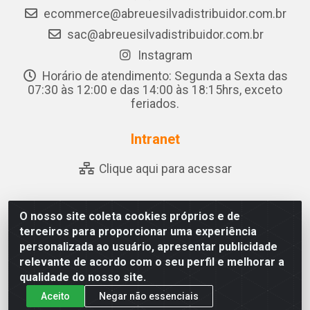
ecommerce@abreuesilvadistribuidor.com.br
sac@abreuesilvadistribuidor.com.br
Instagram
Horário de atendimento: Segunda a Sexta das
07:30 às 12:00 e das 14:00 às 18:15hrs, exceto
feriados.
Intranet
Clique aqui para acessar
O nosso site coleta cookies próprios e de
Abreu & Silva - Rua Padre Jose de Souza Leite, 265 -
terceiros para proporcionar uma experiência
Ariado, Olho D'Água das Flores/AL - CEP 57.442-000 -
personalizada ao usuário, apresentar publicidade
CNPJ 04.790.656/0001-06
relevante de acordo com o seu perfil e melhorar a
qualidade do nosso site.
Aceito
Negar não essenciais