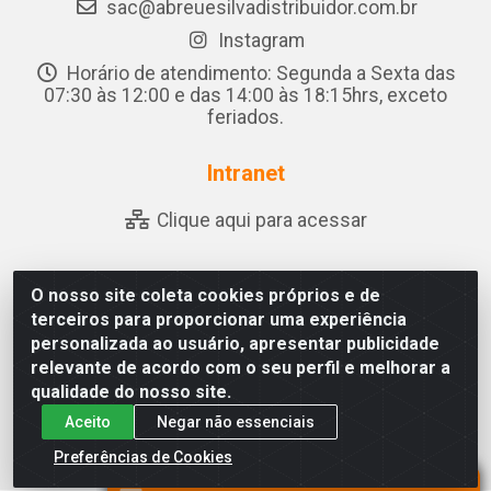
sac@abreuesilvadistribuidor.com.br
Instagram
Horário de atendimento: Segunda a Sexta das
07:30 às 12:00 e das 14:00 às 18:15hrs, exceto
feriados.
Intranet
Clique aqui para acessar
O nosso site coleta cookies próprios e de
Abreu & Silva - Rua Padre Jose de Souza Leite, 265 -
terceiros para proporcionar uma experiência
Ariado, Olho D'Água das Flores/AL - CEP 57.442-000 -
personalizada ao usuário, apresentar publicidade
CNPJ 04.790.656/0001-06
relevante de acordo com o seu perfil e melhorar a
qualidade do nosso site.
Aceito
Negar não essenciais
Preferências de Cookies