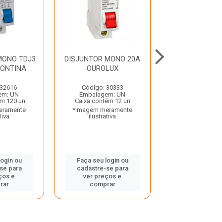
MONO TDJ3
DISJUNTOR MONO 20A
DISJUNTOR MO
MONTINA
OUROLUX
OUROLU
 32616
Código: 30333
Código: 30
em: UN
Embalagem: UN
Embalagem:
ém 120 un
Caixa contém 12 un
Caixa contém 
eramente
*Imagem meramente
*Imagem mera
tiva
ilustrativa
ilustrativ
login ou
Faça seu login ou
Faça seu log
se para
cadastre-se para
cadastre-se
ços e
ver preços e
ver preços
rar
comprar
compra