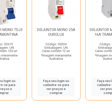
R MONO TDJ3
DISJUNTOR MONO 25A
DISJUNTOR 
RAMONTINA
OUROLUX
16A TRA
o: 32619
Código: 30334
Código:
agem: UN
Embalagem: UN
Embalag
ntém 120 un
Caixa contém 12 un
Caixa cont
 meramente
*Imagem meramente
*Imagem m
strativa
ilustrativa
ilustra
eu login ou
Faça seu login ou
Faça seu 
re-se para
cadastre-se para
cadastre-
preços e
ver preços e
ver pre
mprar
comprar
comp