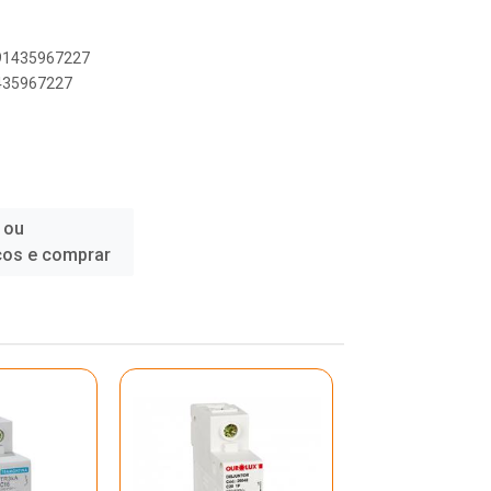
891435967227
1435967227
 ou
ços e comprar