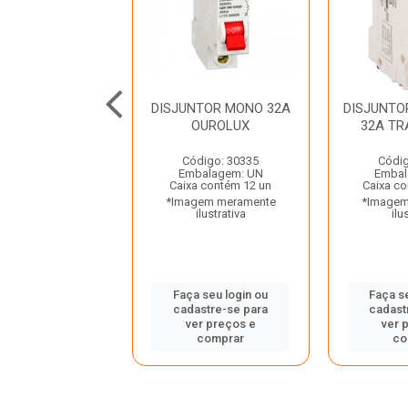
NTOR MONO 63A
DISJUNTOR MONO 32A
DISJUNTO
OUROLUX
OUROLUX
32A T
digo: 30428
Código: 30335
Códig
balagem: UN
Embalagem: UN
Embal
a contém 12 un
Caixa contém 12 un
Caixa co
gem meramente
*Imagem meramente
*Imagem
ilustrativa
ilustrativa
ilu
 seu login ou
Faça seu login ou
Faça s
astre-se para
cadastre-se para
cadast
er preços e
ver preços e
ver 
comprar
comprar
co