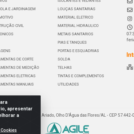
IVOS
ISOLANTES E VEDANTES
OLA E JARDINAGEM
LOUÇAS SANITARIAS
MOTIVO
MATERIAL ELETRICO
RUÇÃO CIVIL
MATERIAL HIDRAULICO
07:
ONICOS
METAIS SANITARIOS
fer
PIAS E TANQUES
AGENS
PORTAS E ESQUADRIAS
In
MENTAS DE CORTE
SOLDA
AMENTAS DE MEDIÇÃO
TELHAS
MENTAS ELETRICAS
TINTAS E COMPLEMENTOS
AMENTAS MANUAIS
UTILIDADES
para
io, apresentar
elhorar a
e de Souza Leite, 265 - Ariado, Olho D'Água das Flores/AL - CEP 57.442
 Cookies