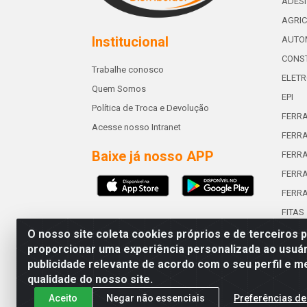
ADES
AGRIC
Institucional
AUTO
CONST
Trabalhe conosco
ELETR
Quem Somos
EPI
Política de Troca e Devolução
FERR
Acesse nosso Intranet
FERRA
Baixe já nosso APP
FERR
FERRA
FERR
FITAS
O nosso site coleta cookies próprios e de terceiros 
proporcionar uma experiência personalizada ao usuár
publicidade relevante de acordo com o seu perfil e m
Abreu & Silva - Rua Padre Jos
qualidade do nosso site.
Aceito
Negar não essenciais
Preferências de