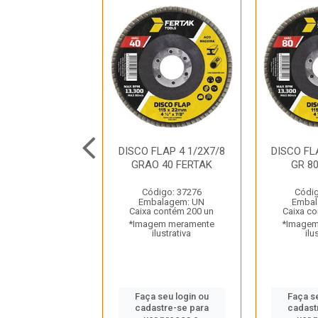
O FLAP 7X7/8”
DISCO FLAP 4 1/2X7/8
DISCO FL
ARD R244 0080
GRAO 40 FERTAK
GR 8
NORTON
Código: 37276
Códig
digo: 44948
Embalagem: UN
Embal
balagem: UN
Caixa contém 200 un
Caixa co
a contém 40 un
*Imagem meramente
*Imagem
gem meramente
ilustrativa
ilu
ilustrativa
Faça seu login ou
Faça se
 seu login ou
cadastre-se para
cadast
astre-se para