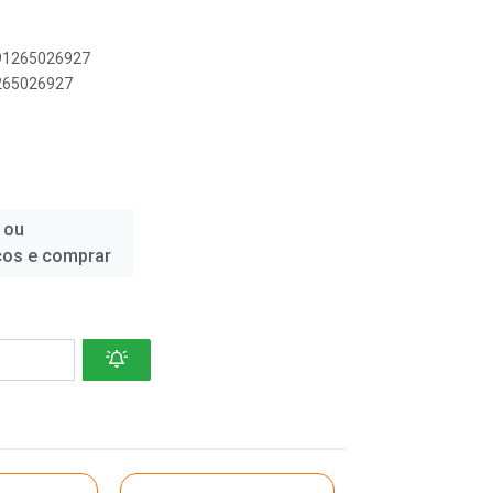
891265026927
1265026927
 ou
ços e comprar