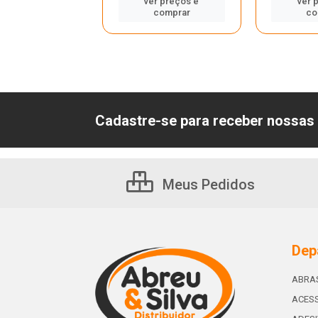
ver preços e
ver 
er preços e
comprar
co
comprar
Cadastre-se para receber nossas 
Meus Pedidos
Dep
ABRA
ACESS