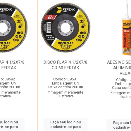
AP 4 1/2X7/8
DISCO FLAP 4 1/2X7/8
ADESIVO S
0 FERTAK
GR 60 FERTAK
ALUMINI
VEDA
o: 39582
Código: 39581
Código:
agem: UN
Embalagem: UN
Embalag
ntém 200 un
Caixa contém 200 un
Caixa cont
 meramente
*Imagem meramente
*Imagem m
strativa
ilustrativa
ilustra
u login ou
Faça seu login ou
Faça seu 
re-se para
cadastre-se para
cadastre-