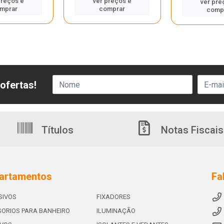
preços e
ver preços e
ver pre
mprar
comprar
comp
ofertas!
Títulos
Notas Fiscais
artamentos
Fa
SIVOS
FIXADORES
ORIOS PARA BANHEIRO
ILUMINAÇÃO