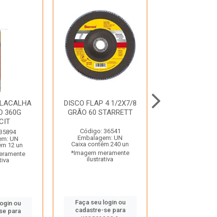
ELACALHA
DISCO FLAP 4 1/2X7/8
DISCO FLAP 4 
O 360G
GRÃO 60 STARRETT
GRÃO 80 STA
CIT
Código: 36541
Código: 36
 35894
Embalagem: UN
Embalagem:
em: UN
Caixa contém 240 un
Caixa contém 
ém 12 un
*Imagem meramente
*Imagem mera
eramente
ilustrativa
ilustrativ
tiva
Faça seu login ou
Faça seu log
login ou
cadastre-se para
cadastre-se 
se para