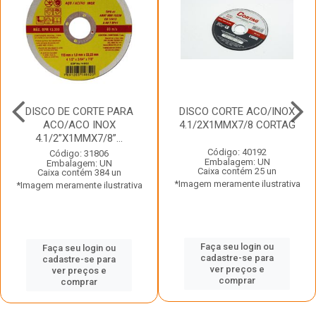
DISCO DE CORTE PARA
DISCO CORTE ACO/INOX
ACO/ACO INOX
4.1/2X1MMX7/8 CORTAG
4.1/2”X1MMX7/8”...
Código: 40192
Código: 31806
Embalagem: UN
Embalagem: UN
Caixa contém 25 un
Caixa contém 384 un
*Imagem meramente ilustrativa
*Imagem meramente ilustrativa
Faça seu login ou
Faça seu login ou
cadastre-se para
cadastre-se para
ver preços e
ver preços e
comprar
comprar