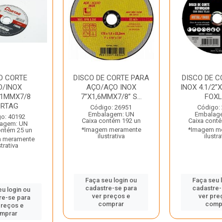
O CORTE
DISCO DE CORTE PARA
DISCO DE C
O/INOX
AÇO/AÇO INOX
INOX 4.1/2”
X1MMX7/8
7”X1,6MMX7/8” S...
FOX
RTAG
Código: 26951
Código:
Embalagem: UN
Embalag
o: 40192
Caixa contém 192 un
Caixa cont
agem: UN
*Imagem meramente
*Imagem m
ontém 25 un
ilustrativa
ilustra
 meramente
strativa
Faça seu login ou
Faça seu 
cadastre-se para
cadastre-
eu login ou
ver preços e
ver pre
re-se para
comprar
comp
preços e
mprar