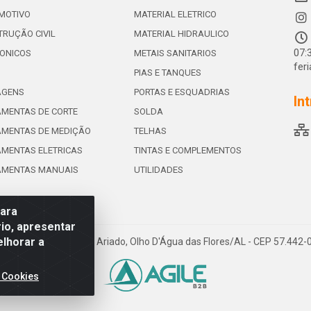
MOTIVO
MATERIAL ELETRICO
RUÇÃO CIVIL
MATERIAL HIDRAULICO
07:
ONICOS
METAIS SANITARIOS
fer
PIAS E TANQUES
AGENS
PORTAS E ESQUADRIAS
In
MENTAS DE CORTE
SOLDA
AMENTAS DE MEDIÇÃO
TELHAS
MENTAS ELETRICAS
TINTAS E COMPLEMENTOS
AMENTAS MANUAIS
UTILIDADES
para
io, apresentar
elhorar a
e de Souza Leite, 265 - Ariado, Olho D'Água das Flores/AL - CEP 57.442
 Cookies