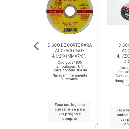
 DE CORTE AÇO
DISCO DE CORTE PARA
DISC
 7X1 6MMX7/8
ACO/ACO INOX
AC
FAMASTIL
4.1/2”X1MMX7/8”...
4.1/2
CO
digo: 20587
Código: 31806
balagem: UN
Embalagem: UN
Códig
 contém 200 un
Caixa contém 384 un
Embal
gem meramente
*Imagem meramente
Caixa c
ilustrativa
ilustrativa
*Imagem
ilu
 seu login ou
Faça seu login ou
astre-se para
cadastre-se para
Faça s
er preços e
ver preços e
cadast
comprar
comprar
ver 
co