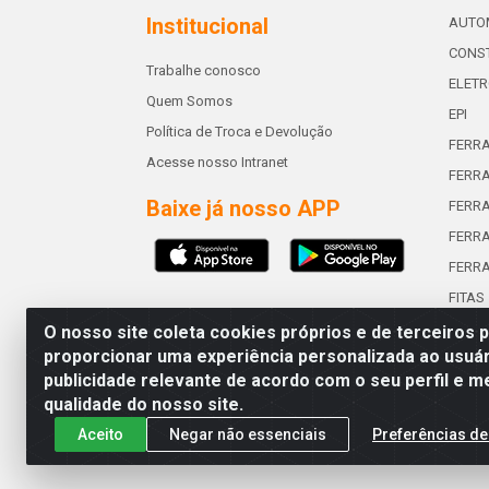
Institucional
AUTO
CONST
Trabalhe conosco
ELETR
Quem Somos
EPI
Política de Troca e Devolução
FERR
Acesse nosso Intranet
FERRA
Baixe já nosso APP
FERR
FERRA
FERR
FITAS
O nosso site coleta cookies próprios e de terceiros 
proporcionar uma experiência personalizada ao usuár
publicidade relevante de acordo com o seu perfil e m
Abreu & Silva - Rua Padre Jos
qualidade do nosso site.
Aceito
Negar não essenciais
Preferências de