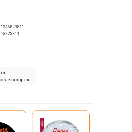
891345823811
1345823811
 ou
ços e comprar