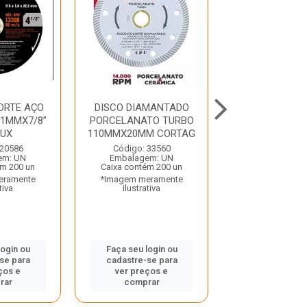
ORTE AÇO
DISCO DIAMANTADO
DISCO CORTE 
X1MMX7/8”
PORCELANATO TURBO
1/2X1X7/8 ST
LUX
110MMX20MM CORTAG
NORTO
 20586
Código: 33560
Código: 36
em: UN
Embalagem: UN
Embalagem:
ém 200 un
Caixa contém 200 un
Caixa contém 
eramente
*Imagem meramente
*Imagem mera
tiva
ilustrativa
ilustrativ
login ou
Faça seu login ou
Faça seu log
se para
cadastre-se para
cadastre-se
ços e
ver preços e
ver preços
rar
comprar
compra