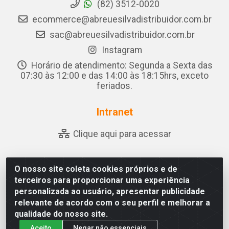
(82) 3512-0020
ecommerce@abreuesilvadistribuidor.com.br
sac@abreuesilvadistribuidor.com.br
Instagram
Horário de atendimento: Segunda a Sexta das
07:30 às 12:00 e das 14:00 às 18:15hrs, exceto
feriados.
Intranet
Clique aqui para acessar
O nosso site coleta cookies próprios e de
Abreu & Silva - Rua Padre Jose de Souza Leite, 265 -
terceiros para proporcionar uma experiência
Ariado, Olho D'Água das Flores/AL - CEP 57.442-000 -
personalizada ao usuário, apresentar publicidade
CNPJ 04.790.656/0001-06
relevante de acordo com o seu perfil e melhorar a
qualidade do nosso site.
Aceito
Negar não essenciais