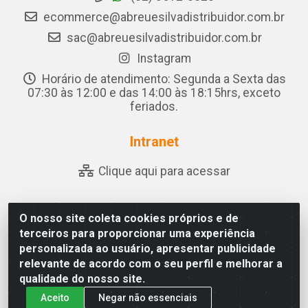
ecommerce@abreuesilvadistribuidor.com.br
sac@abreuesilvadistribuidor.com.br
Instagram
Horário de atendimento: Segunda a Sexta das
07:30 às 12:00 e das 14:00 às 18:15hrs, exceto
feriados.
Intranet
Clique aqui para acessar
O nosso site coleta cookies próprios e de
Abreu & Silva - Rua Padre Jose de Souza Leite, 265 - Ariado,
terceiros para proporcionar uma experiência
Olho D'Água das Flores/AL - CEP 57.442-000 - CNPJ
personalizada ao usuário, apresentar publicidade
04.790.656/0001-06
relevante de acordo com o seu perfil e melhorar a
qualidade do nosso site.
Aceito
Negar não essenciais