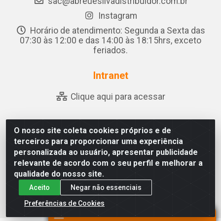
sac@abreuesilvadistribuidor.com.br
Instagram
Horário de atendimento: Segunda a Sexta das
07:30 às 12:00 e das 14:00 às 18:15hrs, exceto
feriados.
Intranet
Clique aqui para acessar
O nosso site coleta cookies próprios e de
Abreu & Silva - Rua Padre Jose de Souza Leite, 265 -
terceiros para proporcionar uma experiência
Ariado, Olho D'Água das Flores/AL - CEP 57.442-000 -
personalizada ao usuário, apresentar publicidade
CNPJ 04.790.656/0001-06
relevante de acordo com o seu perfil e melhorar a
qualidade do nosso site.
Aceito
Negar não essenciais
Preferências de Cookies