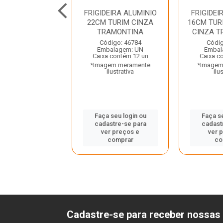
RIG ALUM 2PC
FRIGIDEIRA ALUMINIO
FRIGIDEI
M 20198/660
22CM TURIM CINZA
16CM TUR
 TRAMONTINA
TRAMONTINA
CINZA T
digo: 38019
Código: 46784
Códig
balagem: UN
Embalagem: UN
Embal
a contém 6 un
Caixa contém 12 un
Caixa c
gem meramente
*Imagem meramente
*Imagem
ilustrativa
ilustrativa
ilu
 seu login ou
Faça seu login ou
Faça se
astre-se para
cadastre-se para
cadast
er preços e
ver preços e
ver 
comprar
comprar
co
Cadastre-se para receber nossas 