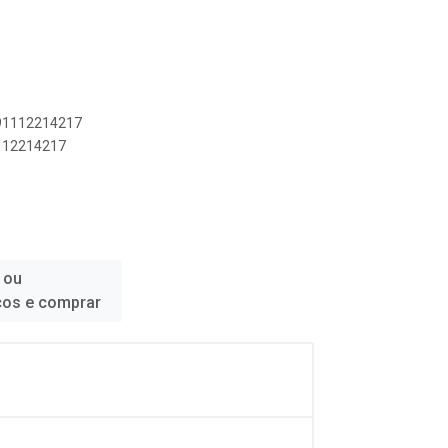
891112214217
1112214217
 ou
ços e comprar