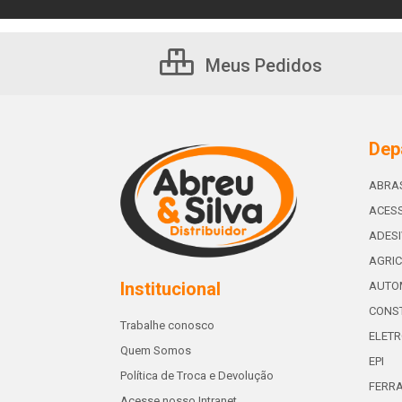
Meus Pedidos
Dep
ABRA
ACESS
ADES
AGRIC
Institucional
AUTO
CONST
Trabalhe conosco
ELETR
Quem Somos
EPI
Política de Troca e Devolução
FERR
Acesse nosso Intranet