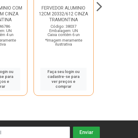
MINIO COM
FERVEDOR ALUMINIO
FRIGIDEIRA A
M CINZA
12CM 20332/612 CINZA
20CM TURIM 20
NTINA
TRAMONTINA
CINZA TRAMO
 46786
Código: 38037
Código: 36
em: UN
Embalagem: UN
Embalagem:
tém 4 un
Caixa contém 6 un
Caixa contém 
eramente
*Imagem meramente
*Imagem mera
tiva
ilustrativa
ilustrativ
login ou
Faça seu login ou
Faça seu log
se para
cadastre-se para
cadastre-se 
ços e
ver preços e
ver preços
rar
comprar
comprar