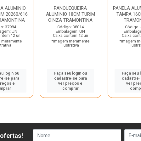
RA ALUMINIO
PANQUEQUEIRA
PANELA ALU
IM 20260/616
ALUMINIO 18CM TURIM
TAMPA 16C
RAMONTINA
CINZA TRAMONTINA
TRAMO
o: 37984
Código: 38014
Código:
agem: UN
Embalagem: UN
Embalag
ontém 12 un
Caixa contém 12 un
Caixa con
 meramente
*Imagem meramente
*Imagem m
strativa
ilustrativa
ilustra
u login ou
Faça seu login ou
Faça seu 
re-se para
cadastre-se para
cadastre-
preços e
ver preços e
ver pre
mprar
comprar
comp
ofertas!