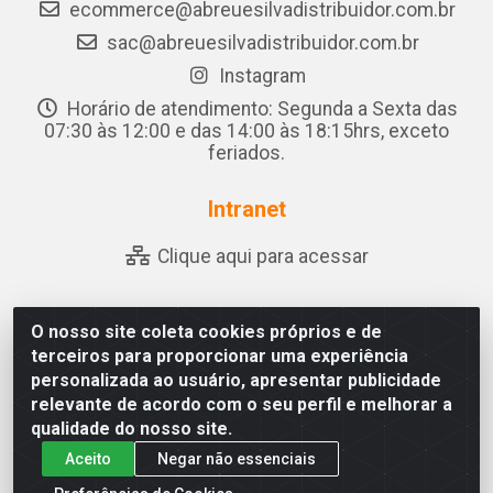
ecommerce@abreuesilvadistribuidor.com.br
sac@abreuesilvadistribuidor.com.br
Instagram
Horário de atendimento: Segunda a Sexta das
07:30 às 12:00 e das 14:00 às 18:15hrs, exceto
feriados.
Intranet
Clique aqui para acessar
O nosso site coleta cookies próprios e de
Abreu & Silva - Rua Padre Jose de Souza Leite, 265 -
terceiros para proporcionar uma experiência
Ariado, Olho D'Água das Flores/AL - CEP 57.442-000 -
personalizada ao usuário, apresentar publicidade
CNPJ 04.790.656/0001-06
relevante de acordo com o seu perfil e melhorar a
qualidade do nosso site.
Aceito
Negar não essenciais