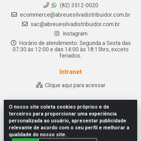
(82) 3512-0020
ecommerce@abreuesilvadistribuidor.com.br
sac@abreuesilvadistribuidor.com.br
Instagram
Horário de atendimento: Segunda a Sexta das
07:30 às 12:00 e das 14:00 às 18:15hrs, exceto
feriados.
Intranet
Clique aqui para acessar
O nosso site coleta cookies próprios e de
Abreu & Silva - Rua Padre Jose de Souza Leite, 265 -
terceiros para proporcionar uma experiência
Ariado, Olho D'Água das Flores/AL - CEP 57.442-000 -
personalizada ao usuário, apresentar publicidade
CNPJ 04.790.656/0001-06
relevante de acordo com o seu perfil e melhorar a
qualidade do nosso site.