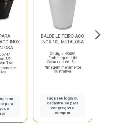
PARA
BALDE LEITEIRO ACO
BALDE DE PL
ACO INOX
INOX 10L METALOSA
12L REFOR
ALOSA
FAMASTI
Código: 43686
 35747
Código: 30
Embalagem: UN
em: UN
Embalagem:
Caixa contém 5 un
tém 1 un
Caixa contém
*Imagem meramente
eramente
*Imagem mera
ilustrativa
tiva
ilustrativ
Faça seu login ou
login ou
Faça seu log
cadastre-se para
se para
cadastre-se 
ver preços e
ços e
ver preços
comprar
rar
comprar