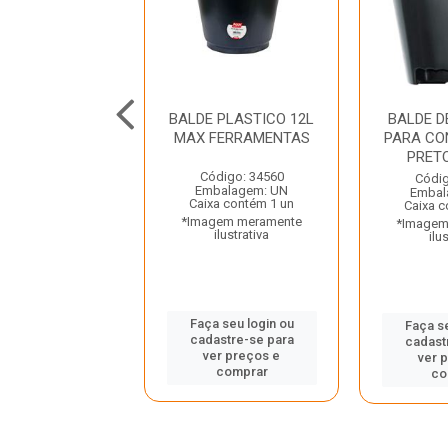
 PLASTICO 12L
BALDE PLASTICO 12L
BALDE D
INPLAST
MAX FERRAMENTAS
PARA CO
PRET
digo: 32809
Código: 34560
Códig
balagem: UN
Embalagem: UN
Embal
a contém 1 un
Caixa contém 1 un
Caixa c
gem meramente
*Imagem meramente
*Imagem
ilustrativa
ilustrativa
ilu
 seu login ou
Faça seu login ou
Faça se
astre-se para
cadastre-se para
cadast
er preços e
ver preços e
ver 
comprar
comprar
co