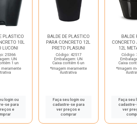
E PLASTICO
BALDE DE PLASTICO
BALDE 
NCRETO 10L
PARA CONCRETO 12L
CONCRETO 
O LUCONI
PRETO PLASUNI
12L MET
o: 25366
Código: 42517
Código:
agem: UN
Embalagem: UN
Embalag
ontém 1 un
Caixa contém 6 un
Caixa con
 meramente
*Imagem meramente
*Imagem m
strativa
ilustrativa
ilustra
u login ou
Faça seu login ou
Faça seu 
re-se para
cadastre-se para
cadastre-
preços e
ver preços e
ver pre
mprar
comprar
comp