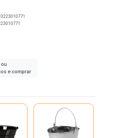
893223010771
3223010771
 ou
ços e comprar