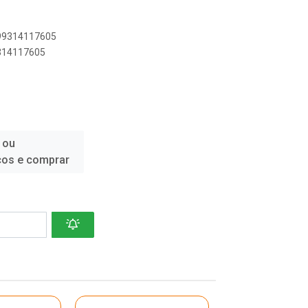
899314117605
9314117605
 ou
ços e comprar