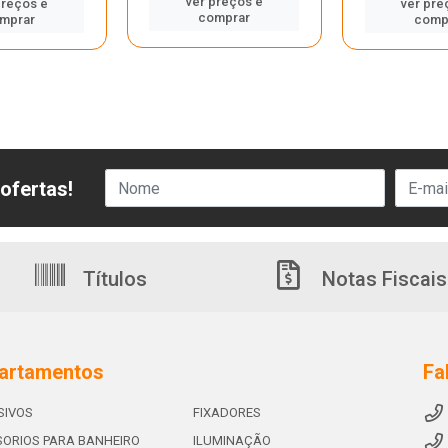
ver preços e
preços e
ver pre
comprar
mprar
comp
ofertas!
Títulos
Notas Fiscais
artamentos
Fa
SIVOS
FIXADORES
ORIOS PARA BANHEIRO
ILUMINAÇÃO