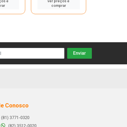
ços e
ver preços e
cadastre-se
rar
comprar
ver preços
compra
le Conosco
(81) 3771-0320
(82) 3512-0020