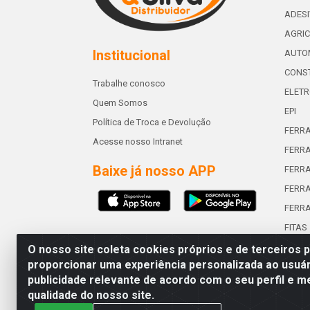
ADES
AGRIC
Institucional
AUTO
CONST
Trabalhe conosco
ELETR
Quem Somos
EPI
Política de Troca e Devolução
FERR
Acesse nosso Intranet
FERRA
Baixe já nosso APP
FERR
FERRA
FERR
FITAS
O nosso site coleta cookies próprios e de terceiros 
proporcionar uma experiência personalizada ao usuár
publicidade relevante de acordo com o seu perfil e m
Abreu & Silva - Rua Padre Jos
qualidade do nosso site.