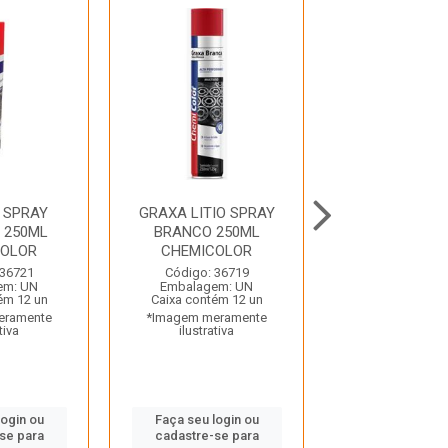
 SPRAY
GRAXA LITIO SPRAY
DESENGRIPANT
 250ML
BRANCO 250ML
LUBRIFICA
COLOR
CHEMICOLOR
MULTIUSO 3
STARRE
 36721
Código: 36719
em: UN
Embalagem: UN
Código: 28
ém 12 un
Caixa contém 12 un
Embalagem:
eramente
*Imagem meramente
Caixa contém 
tiva
ilustrativa
*Imagem mera
ilustrativ
login ou
Faça seu login ou
se para
cadastre-se para
Faça seu log