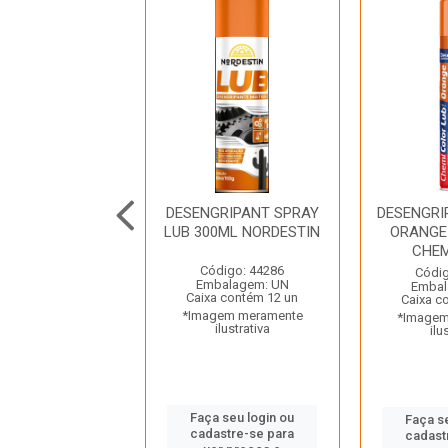
 DE MADEIRA
DESENGRIPANT SPRAY
DESENGRI
0G TEKBOND
LUB 300ML NORDESTIN
ORANGE
CHE
digo: 45644
Código: 44286
Códig
balagem: UN
Embalagem: UN
Embal
a contém 96 un
Caixa contém 12 un
Caixa c
gem meramente
*Imagem meramente
*Imagem
ilustrativa
ilustrativa
ilu
 seu login ou
Faça seu login ou
Faça s
astre-se para
cadastre-se para
cadast