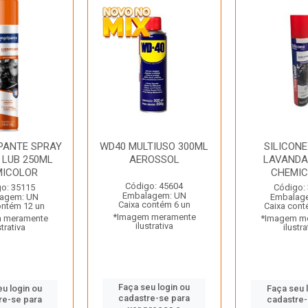
PANTE SPRAY
WD40 MULTIUSO 300ML
SILICONE
 LUB 250ML
AEROSSOL
LAVANDA
MICOLOR
CHEMI
Código: 45604
o: 35115
Código:
Embalagem: UN
agem: UN
Embalag
Caixa contém 6 un
ontém 12 un
Caixa cont
*Imagem meramente
 meramente
*Imagem m
ilustrativa
strativa
ilustra
Faça seu login ou
eu login ou
Faça seu 
cadastre-se para
re-se para
cadastre-