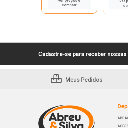
er preços e
ver preços e
ver 
comprar
comprar
co
Cadastre-se para receber nossas 
Meus Pedidos
Dep
ABRA
ACESS