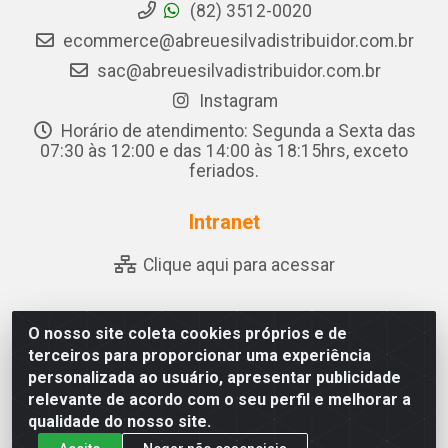
(82) 3512-0020
ecommerce@abreuesilvadistribuidor.com.br
sac@abreuesilvadistribuidor.com.br
Instagram
Horário de atendimento: Segunda a Sexta das
07:30 às 12:00 e das 14:00 às 18:15hrs, exceto
feriados.
Intranet
Clique aqui para acessar
O nosso site coleta cookies próprios e de
Abreu & Silva - Rua Padre Jose de Souza Leite, 265 -
terceiros para proporcionar uma experiência
Ariado, Olho D'Água das Flores/AL - CEP 57.442-000 -
personalizada ao usuário, apresentar publicidade
CNPJ 04.790.656/0001-06
relevante de acordo com o seu perfil e melhorar a
qualidade do nosso site.