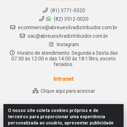
(81) 3771-0320
(82) 3512-0020
ecommerce@abreuesilvadistribuidor.com.br
sac@abreuesilvadistribuidor.com.br
Instagram
Horário de atendimento: Segunda a Sexta das
07:30 às 12:00 e das 14:00 às 18:15hrs, exceto
feriados.
Intranet
Clique aqui para acessar
O nosso site coleta cookies próprios e de
Abreu & Silva - Rua Padre Jose de Souza Leite, 265 -
terceiros para proporcionar uma experiência
Ariado, Olho D'Água das Flores/AL - CEP 57.442-000 -
personalizada ao usuário, apresentar publicidade
CNPJ 04.790.656/0001-06