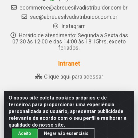
ecommerce@abreuesilvadistribuidor.com.br
sac@abreuesilvadistribuidor.com.br
Instagram
Horário de atendimento: Segunda a Sexta das
07:30 às 12:00 e das 14:00 às 18:15hrs, exceto
feriados.
Intranet
Clique aqui para acessar
O nosso site coleta cookies próprios e de
Abreu & Silva - Rua Padre Jose de Souza Leite, 265 - Ariado,
terceiros para proporcionar uma experiência
Olho D'Água das Flores/AL - CEP 57.442-000 - CNPJ
personalizada ao usuário, apresentar publicidade
04.790.656/0001-06
relevante de acordo com o seu perfil e melhorar a
qualidade do nosso site.
Aceito
Negar não essenciais