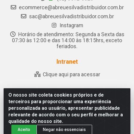
ecommerce@abreuesilvadistribuidor.com.br
sac@abreuesilvadistribuidor.com.br
Instagram
Horário de atendimento: Segunda a Sexta das
07:30 às 12:00 e das 14:00 às 18:15hrs, exceto
feriados.
Intranet
Clique aqui para acessar
O nosso site coleta cookies próprios e de
Abreu & Silva - Rua Padre Jose de Souza Leite, 265 - Ariado,
terceiros para proporcionar uma experiência
Olho D'Água das Flores/AL - CEP 57.442-000 - CNPJ
personalizada ao usuário, apresentar publicidade
04.790.656/0001-06
relevante de acordo com o seu perfil e melhorar a
qualidade do nosso site.
Aceito
Negar não essenciais