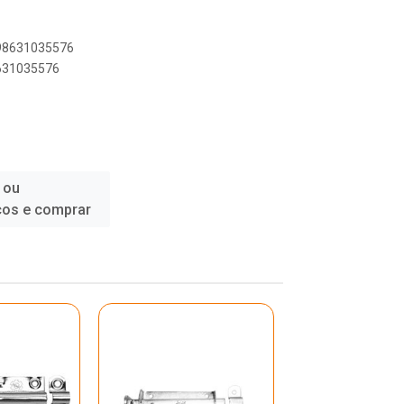
898631035576
8631035576
 ou
ços e comprar