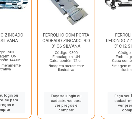
HO ZINCADO
FERROLHO COM PORTA
FERROLH
” SILVANA
CADEADO ZINCADO 700
REDONDO ZI
3” C6 SILVANA
5” C12 S
go: 1983
Código: 9800
Código:
agem: UN
Embalagem: UN
Embalag
ntém 144 un
Caixa contém 72 un
Caixa cont
 meramente
*Imagem meramente
*Imagem m
strativa
ilustrativa
ilustra
eu login ou
Faça seu login ou
Faça seu 
re-se para
cadastre-se para
cadastre-
preços e
ver preços e
ver pre
mprar
comprar
comp