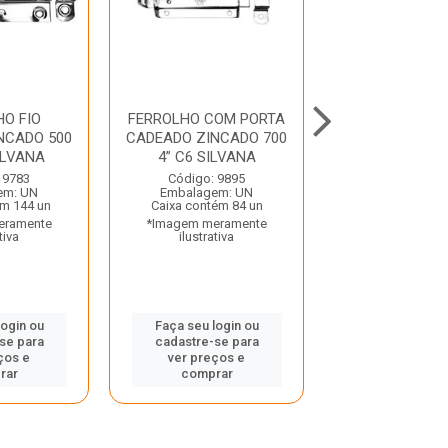
O FIO
FERROLHO COM PORTA
FERROLHO Z
NCADO 500
CADEADO ZINCADO 700
460 3” SIL
ILVANA
4” C6 SILVANA
Código: 19
 9783
Código: 9895
Embalagem:
em: UN
Embalagem: UN
Caixa contém 
ém 144 un
Caixa contém 84 un
*Imagem mera
eramente
*Imagem meramente
ilustrativ
tiva
ilustrativa
Faça seu log
login ou
Faça seu login ou
cadastre-se
se para
cadastre-se para
ver preços
ços e
ver preços e
compra
rar
comprar