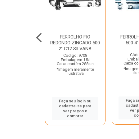
HO FZOE 500 3”
FERROLHO FIO
FERROL
CARTELADO
REDONDO ZINCADO 500
500 4
SILVANA
2” C12 SILVANA
Códi
ódigo: 1920
Código: 9708
Embal
balagem: CT
Embalagem: UN
Caixa co
a contém 24 ct
Caixa contém 288 un
*Imagem
gem meramente
*Imagem meramente
ilu
ilustrativa
ilustrativa
Faça s
 seu login ou
Faça seu login ou
cadast
astre-se para
cadastre-se para
ver 
er preços e
ver preços e
co
comprar
comprar