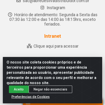
sac@abreuesilvadistribuidor.com.br
Instagram
Horário de atendimento: Segunda a Sexta das
07:30 às 12:00 e das 14:00 às 18:15hrs, exceto
feriados.
Intranet
Clique aqui para acessar
O nosso site coleta cookies próprios e de
Abreu & Silva - Rua Padre Jose de Souza Leite, 265 -
terceiros para proporcionar uma experiência
Ariado, Olho D'Água das Flores/AL - CEP 57.442-000 -
personalizada ao usuário, apresentar publicidade
CNPJ 04.790.656/0001-06
relevante de acordo com o seu perfil e melhorar a
qualidade do nosso site.
Aceito
Negar não essenciais
Preferências de Cookies