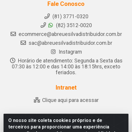
Fale Conosco
(81) 3771-0320
(82) 3512-0020
ecommerce@abreuesilvadistribuidor.com.br
sac@abreuesilvadistribuidor.com.br
Instagram
Horário de atendimento: Segunda a Sexta das
07:30 às 12:00 e das 14:00 às 18:15hrs, exceto
feriados.
Intranet
Clique aqui para acessar
O nosso site coleta cookies próprios e de
Abreu & Silva - Rua Padre Jose de Souza Leite, 265 -
terceiros para proporcionar uma experiência
Ariado, Olho D'Água das Flores/AL - CEP 57.442-000 -