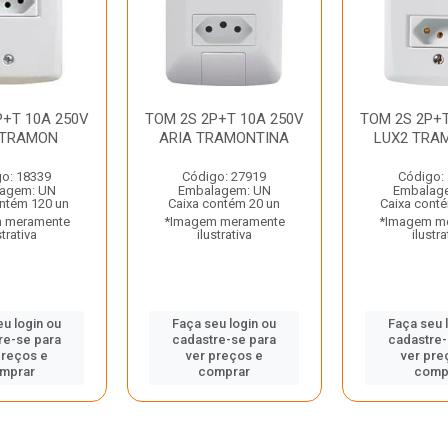
P+T 10A 250V
TOM 2S 2P+T 10A 250V
TOM 2S 2P+T
 TRAMON
ARIA TRAMONTINA
LUX2 TRA
o: 18339
Código: 27919
Código:
agem: UN
Embalagem: UN
Embalag
ntém 120 un
Caixa contém 20 un
Caixa cont
 meramente
*Imagem meramente
*Imagem m
strativa
ilustrativa
ilustra
eu login ou
Faça seu login ou
Faça seu 
re-se para
cadastre-se para
cadastre-
preços e
ver preços e
ver pre
mprar
comprar
comp