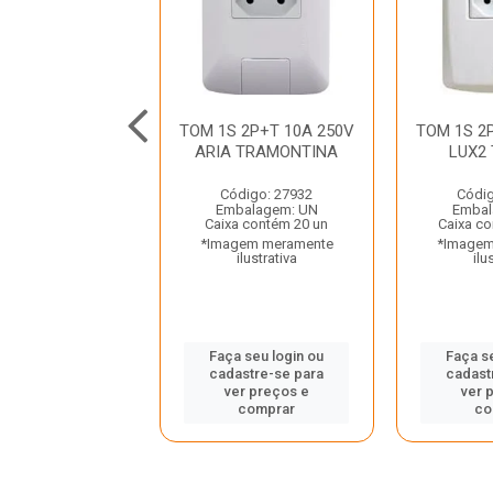
 2P+T 10A 250V
TOM 1S 2P+T 10A 250V
TOM 1S 2
 TRAMONTINA
ARIA TRAMONTINA
LUX2
digo: 27928
Código: 27932
Códig
balagem: UN
Embalagem: UN
Embal
a contém 20 un
Caixa contém 20 un
Caixa co
gem meramente
*Imagem meramente
*Imagem
ilustrativa
ilustrativa
ilu
 seu login ou
Faça seu login ou
Faça s
astre-se para
cadastre-se para
cadast
er preços e
ver preços e
ver 
comprar
comprar
co