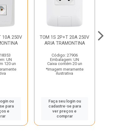
 10A 250V
TOM 1S 2P+T 20A 250V
TOM 1S BIP 2
MONTINA
ARIA TRAMONTINA
SOBRE IL
 18353
Código: 27906
Código: 57
em: UN
Embalagem: UN
Embalagem:
ém 120 un
Caixa contém 20 un
Caixa contém 
eramente
*Imagem meramente
*Imagem mera
tiva
ilustrativa
ilustrativ
login ou
Faça seu login ou
Faça seu log
se para
cadastre-se para
cadastre-se
ços e
ver preços e
ver preços
rar
comprar
compra