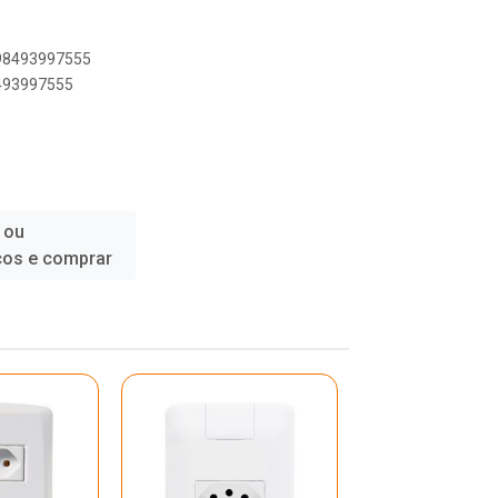
898493997555
8493997555
 ou
ços e comprar