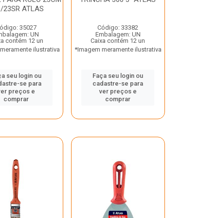
0/23SR ATLAS
ódigo: 35027
Código: 33382
mbalagem: UN
Embalagem: UN
xa contém 12 un
Caixa contém 12 un
eramente ilustrativa
*Imagem meramente ilustrativa
a seu login ou
Faça seu login ou
dastre-se para
cadastre-se para
ver preços e
ver preços e
comprar
comprar