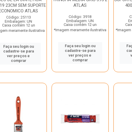
/19 23CM SEM SUPORTE
ATLAS
40
ECONOMICO ATLAS
Código: 3918
C
Código: 25113
Embalagem: UN
E
Embalagem: UN
Caixa contém 12 un
Cai
Caixa contém 12 un
*Imagem meramente ilustrativa
*Imagem m
gem meramente ilustrativa
Faça seu login ou
Faç
Faça seu login ou
cadastre-se para
ca
cadastre-se para
ver preços e
ver preços e
comprar
comprar