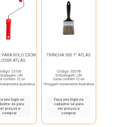
 PARA ROLO 23CM
TRINCHA 300 1” ATLAS
0/23SR ATLAS
ódigo: 25130
Código: 33378
mbalagem: UN
Embalagem: UN
xa contém 12 un
Caixa contém 12 un
eramente ilustrativa
*Imagem meramente ilustrativa
a seu login ou
Faça seu login ou
dastre-se para
cadastre-se para
ver preços e
ver preços e
comprar
comprar