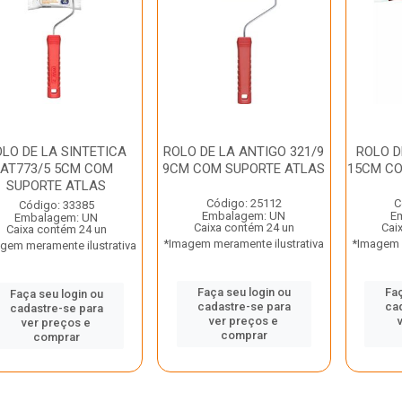
LO DE LA SINTETICA
ROLO DE LA ANTIGO 321/9
ROLO D
AT773/5 5CM COM
9CM COM SUPORTE ATLAS
15CM CO
SUPORTE ATLAS
Código: 25112
C
Código: 33385
Embalagem: UN
E
Embalagem: UN
Caixa contém 24 un
Cai
Caixa contém 24 un
*Imagem meramente ilustrativa
*Imagem m
gem meramente ilustrativa
Faça seu login ou
Faç
Faça seu login ou
cadastre-se para
ca
cadastre-se para
ver preços e
ver preços e
comprar
comprar