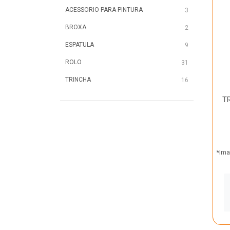
ACESSORIO PARA PINTURA
3
BROXA
2
ESPATULA
9
ROLO
31
TRINCHA
16
T
*Ima