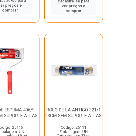
dastre-se para
cadastre-se para
ver preços e
ver preços e
comprar
comprar
DE ESPUMA 406/9
ROLO DE LA ANTIGO 321/1
M SUPORTE ATLAS
23CM SEM SUPORTE ATLAS
ódigo: 25116
Código: 25111
mbalagem: UN
Embalagem: UN
xa contém 36 un
Caixa contém 12 un