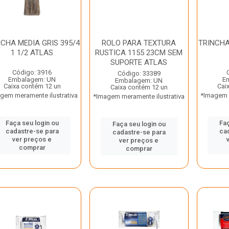
NCHA MEDIA GRIS 395/4
ROLO PARA TEXTURA
TRINCHA
1 1/2 ATLAS
RUSTICA 1155 23CM SEM
SUPORTE ATLAS
Código: 3916
Código: 33389
Embalagem: UN
E
Embalagem: UN
Caixa contém 12 un
Cai
Caixa contém 12 un
gem meramente ilustrativa
*Imagem m
*Imagem meramente ilustrativa
Faça seu login ou
Faç
Faça seu login ou
cadastre-se para
ca
cadastre-se para
ver preços e
ver preços e
comprar
comprar