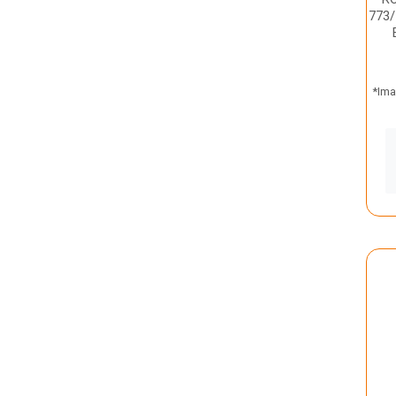
773
*Ima