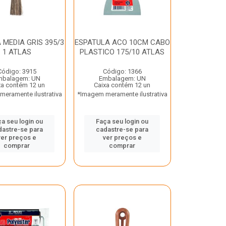
 MEDIA GRIS 395/3
ESPATULA ACO 10CM CABO
1 ATLAS
PLASTICO 175/10 ATLAS
Código: 3915
Código: 1366
mbalagem: UN
Embalagem: UN
xa contém 12 un
Caixa contém 12 un
eramente ilustrativa
*Imagem meramente ilustrativa
a seu login ou
Faça seu login ou
dastre-se para
cadastre-se para
ver preços e
ver preços e
comprar
comprar