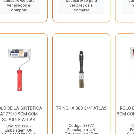
cadastre-se para
cadastre-se para
ca
ver preços e
ver preços e
comprar
comprar
LO DE LA SINTETICA
TRINCHA 300 3/4” ATLAS
ROLO 
AT773/9 9CM COM
9CM CO
SUPORTE ATLAS
Código: 33377
C
Código: 33387
Embalagem: UN
E
Embalagem: UN
Caixa contém 12 un
Cai