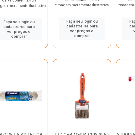
Caixa contém 24 un
*Imagem meramente ilustrativa
*Imagem m
gem meramente ilustrativa
Faça seu login ou
Faç
Faça seu login ou
cadastre-se para
ca
cadastre-se para
ver preços e
ver preços e
comprar
comprar
LO DE LA SINTETICA
TRINCHA MEDIA GRIS 395 2
SUPORTE