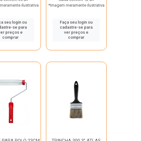
eramente ilustrativa
*Imagem meramente ilustrativa
a seu login ou
Faça seu login ou
dastre-se para
cadastre-se para
ver preços e
ver preços e
comprar
comprar
 PARA ROLO 23CM
TRINCHA 300 3” ATLAS