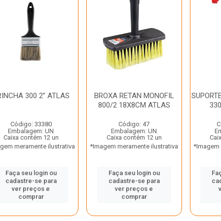
RINCHA 300 2” ATLAS
BROXA RETAN MONOFIL
SUPORTE
800/2 18X8CM ATLAS
33
Código: 33380
Código: 47
C
Embalagem: UN
Embalagem: UN
E
Caixa contém 12 un
Caixa contém 12 un
Cai
gem meramente ilustrativa
*Imagem meramente ilustrativa
*Imagem m
Faça seu login ou
Faça seu login ou
Faç
cadastre-se para
cadastre-se para
ca
ver preços e
ver preços e
comprar
comprar