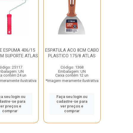
E ESPUMA 406/15
ESPATULA ACO 8CM CABO
M SUPORTE ATLAS
PLASTICO 175/8 ATLAS
ódigo: 25117
Código: 1368
mbalagem: UN
Embalagem: UN
xa contém 24 un
Caixa contém 12 un
eramente ilustrativa
*Imagem meramente ilustrativa
a seu login ou
Faça seu login ou
dastre-se para
cadastre-se para
ver preços e
ver preços e
comprar
comprar