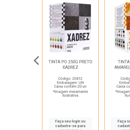
PO 2KG PÉROLA
TINTA PO 250G PRETO
TINTA
DROTINTAS
XADREZ
AMARE
digo: 16218
Código: 20412
Códig
balagem: PC
Embalagem: UN
Embal
a contém 10 pc
Caixa contém 20 un
Caixa c
gem meramente
*Imagem meramente
*Imagem
ilustrativa
ilustrativa
ilu
 seu login ou
Faça seu login ou
Faça s
astre-se para
cadastre-se para
cadast