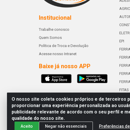
ADES
AGRIC
Institucional
AUTO
CONST
Trabalhe conosco
ELETR
Quem Somos
EPI
Política de Troca e Devolução
FERR
Acesse nosso Intranet
FERRA
Baixe já nosso APP
FERR
FERRA
FERR
FITAS
O nosso site coleta cookies próprios e de terceiros 
proporcionar uma experiência personalizada ao usuár
publicidade relevante de acordo com o seu perfil e m
Abreu & Silva - Rua Padre Jos
qualidade do nosso site.
Aceito
Negar não essenciais
Preferências de