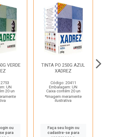
50G VERDE
TINTA PO 250G AZUL
TINTA PO 
REZ
XADREZ
VERMELHO X
 2753
Código: 20411
Código: 20
em: UN
Embalagem: UN
Embalagem:
ém 20 un
Caixa contém 20 un
Caixa contém 
eramente
*Imagem meramente
*Imagem mera
tiva
ilustrativa
ilustrativ
login ou
Faça seu login ou
Faça seu log
se para
cadastre-se para
cadastre-se