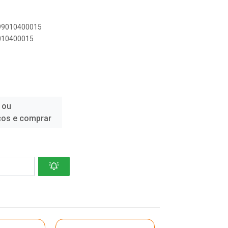
899010400015
9010400015
 ou
ços e comprar