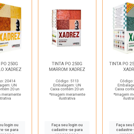
 PO 250G
TINTA PO 250G
TINTA PO 2
LO XADREZ
MARROM XADREZ
XAD
o: 20414
Código: 5113
Código:
agem: UN
Embalagem: UN
Embalag
ontém 20 un
Caixa contém 20 un
Caixa cont
 meramente
*Imagem meramente
*Imagem m
strativa
ilustrativa
ilustra
eu login ou
Faça seu login ou
Faça seu 
re-se para
cadastre-se para
cadastre-