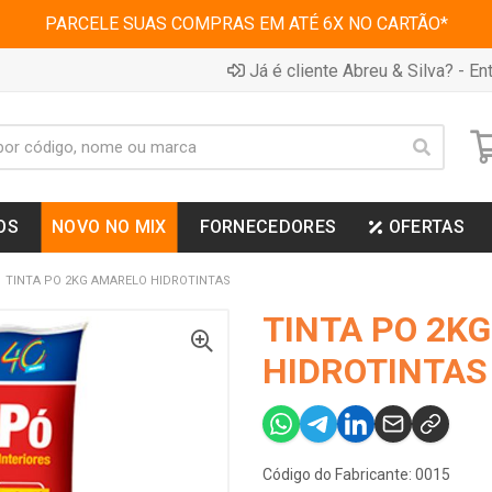
PARCELE SUAS COMPRAS EM ATÉ 6X NO CARTÃO*
Já é cliente Abreu & Silva? - Ent
OS
NOVO NO MIX
FORNECEDORES
OFERTAS
TINTA PO 2KG AMARELO HIDROTINTAS
TINTA PO 2K
HIDROTINTAS
Código do Fabricante: 0015