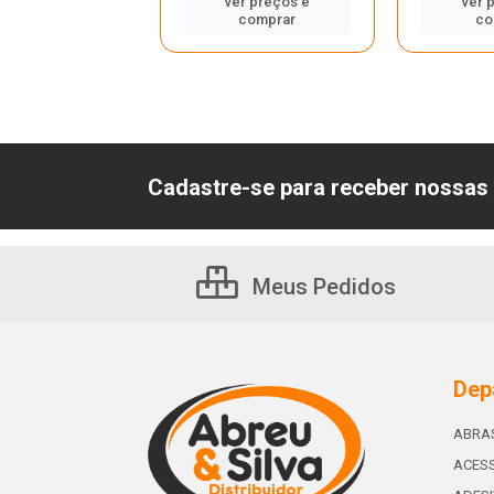
er preços e
ver preços e
ver 
comprar
comprar
co
Cadastre-se para receber nossas 
Meus Pedidos
Dep
ABRA
ACESS