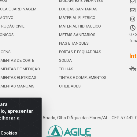
IVOS
ISOLANTES E VEDANTES
OLA E JARDINAGEM
LOUÇAS SANITARIAS
MOTIVO
MATERIAL ELETRICO
RUÇÃO CIVIL
MATERIAL HIDRAULICO
07:
ONICOS
METAIS SANITARIOS
fer
PIAS E TANQUES
AGENS
PORTAS E ESQUADRIAS
In
MENTAS DE CORTE
SOLDA
AMENTAS DE MEDIÇÃO
TELHAS
MENTAS ELETRICAS
TINTAS E COMPLEMENTOS
AMENTAS MANUAIS
UTILIDADES
para
io, apresentar
elhorar a
e de Souza Leite, 265 - Ariado, Olho D'Água das Flores/AL - CEP 57.442
 Cookies