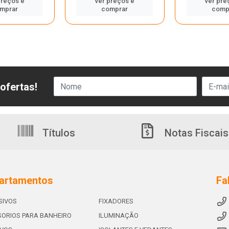
preços e
ver preços e
ver pre
mprar
comprar
comp
ofertas!
Títulos
Notas Fiscais
artamentos
Fa
SIVOS
FIXADORES
ORIOS PARA BANHEIRO
ILUMINAÇÃO