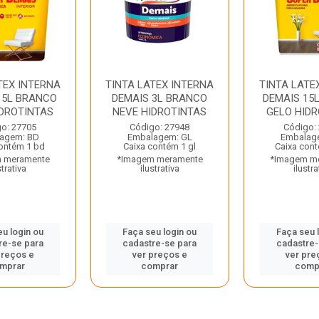
TEX INTERNA
TINTA LATEX INTERNA
TINTA LATE
15L BRANCO
DEMAIS 3L BRANCO
DEMAIS 15
IDROTINTAS
NEVE HIDROTINTAS
GELO HIDR
o: 27705
Código: 27948
Código:
agem: BD
Embalagem: GL
Embalag
ontém 1 bd
Caixa contém 1 gl
Caixa con
 meramente
*Imagem meramente
*Imagem m
strativa
ilustrativa
ilustra
eu login ou
Faça seu login ou
Faça seu 
re-se para
cadastre-se para
cadastre-
preços e
ver preços e
ver pre
mprar
comprar
comp