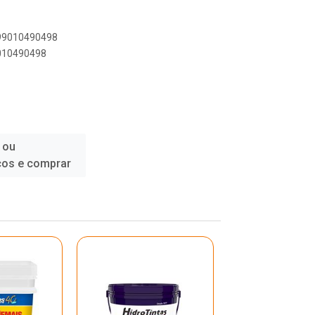
899010490498
9010490498
 ou
ços e comprar