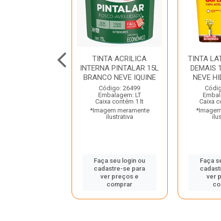
LATEX INTERNA
TINTA ACRILICA
TINTA LA
S 3L AMARELO
INTERNA PINTALAR 15L
DEMAIS 
 HIDROTINTAS
BRANCO NEVE IQUINE
NEVE H
digo: 27943
Código: 26499
Códig
balagem: GL
Embalagem: LT
Embal
a contém 1 gl
Caixa contém 1 lt
Caixa c
gem meramente
*Imagem meramente
*Imagem
ilustrativa
ilustrativa
ilu
 seu login ou
Faça seu login ou
Faça s
astre-se para
cadastre-se para
cadast
er preços e
ver preços e
ver 
comprar
comprar
co