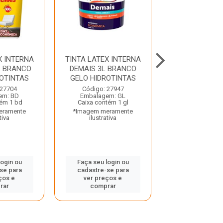
X INTERNA
TINTA LATEX INTERNA
DILUENTE 4
L BRANCO
DEMAIS 3L BRANCO
SOLUT
OTINTAS
GELO HIDROTINTAS
Código: 40
 27704
Código: 27947
Embalagem:
em: BD
Embalagem: GL
Caixa contém 
tém 1 bd
Caixa contém 1 gl
*Imagem mera
eramente
*Imagem meramente
ilustrativ
tiva
ilustrativa
Faça seu log
login ou
Faça seu login ou
cadastre-se
se para
cadastre-se para
ver preços
ços e
ver preços e
compra
rar
comprar