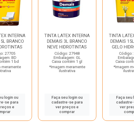
TEX INTERNA
TINTA LATEX INTERNA
TINTA LATE
15L BRANCO
DEMAIS 3L BRANCO
DEMAIS 15
IDROTINTAS
NEVE HIDROTINTAS
GELO HIDR
o: 27705
Código: 27948
Código:
agem: BD
Embalagem: GL
Embalag
ontém 1 bd
Caixa contém 1 gl
Caixa con
 meramente
*Imagem meramente
*Imagem m
strativa
ilustrativa
ilustra
eu login ou
Faça seu login ou
Faça seu 
re-se para
cadastre-se para
cadastre-
preços e
ver preços e
ver pre
mprar
comprar
comp