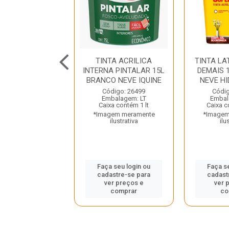
LATEX INTERNA
TINTA ACRILICA
TINTA LA
S 3L AMARELO
INTERNA PINTALAR 15L
DEMAIS 
 HIDROTINTAS
BRANCO NEVE IQUINE
NEVE H
digo: 27943
Código: 26499
Códig
balagem: GL
Embalagem: LT
Embal
a contém 1 gl
Caixa contém 1 lt
Caixa c
gem meramente
*Imagem meramente
*Imagem
ilustrativa
ilustrativa
ilu
 seu login ou
Faça seu login ou
Faça s
astre-se para
cadastre-se para
cadast
er preços e
ver preços e
ver 
comprar
comprar
co