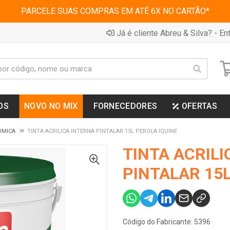
PARCELE SUAS COMPRAS EM ATÉ 6X NO CARTÃO*
Já é cliente Abreu & Silva? - Ent
OS
NOVO NO MIX
FORNECEDORES
OFERTAS
OMICA
TINTA ACRILICA INTERNA PINTALAR 15L PEROLA IQUINE
TINTA ACRILI
PINTALAR 15L
Código do Fabricante: 5396