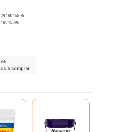
892948045396
2948045396
 ou
ços e comprar