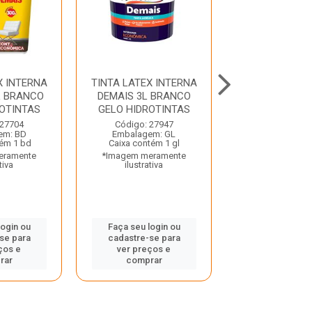
X INTERNA
TINTA LATEX INTERNA
DILUENTE 4
L BRANCO
DEMAIS 3L BRANCO
SOLUT
OTINTAS
GELO HIDROTINTAS
Código: 40
 27704
Código: 27947
Embalagem:
em: BD
Embalagem: GL
Caixa contém 
tém 1 bd
Caixa contém 1 gl
*Imagem mera
eramente
*Imagem meramente
ilustrativ
tiva
ilustrativa
Faça seu log
login ou
Faça seu login ou
cadastre-se
se para
cadastre-se para
ver preços
ços e
ver preços e
compra
rar
comprar