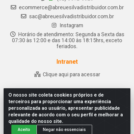
ecommerce@abreuesilvadistribuidor.com.br
sac@abreuesilvadistribuidor.com.br
Instagram
Horário de atendimento: Segunda a Sexta das
07:30 às 12:00 e das 14:00 às 18:15hrs, exceto
feriados.
Intranet
Clique aqui para acessar
O nosso site coleta cookies próprios e de
Abreu & Silva - Rua Padre Jose de Souza Leite, 265 - Ariado,
terceiros para proporcionar uma experiência
Olho D'Água das Flores/AL - CEP 57.442-000 - CNPJ
personalizada ao usuário, apresentar publicidade
04.790.656/0001-06
relevante de acordo com o seu perfil e melhorar a
qualidade do nosso site.
Aceito
Negar não essenciais