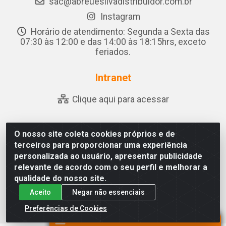
sac@abreuesilvadistribuidor.com.br
Instagram
Horário de atendimento: Segunda a Sexta das
07:30 às 12:00 e das 14:00 às 18:15hrs, exceto
feriados.
Intranet
Clique aqui para acessar
O nosso site coleta cookies próprios e de
Abreu & Silva - Rua Padre Jose de Souza Leite, 265 -
terceiros para proporcionar uma experiência
Ariado, Olho D'Água das Flores/AL - CEP 57.442-000 -
personalizada ao usuário, apresentar publicidade
CNPJ 04.790.656/0001-06
relevante de acordo com o seu perfil e melhorar a
qualidade do nosso site.
Aceito
Negar não essenciais
Preferências de Cookies