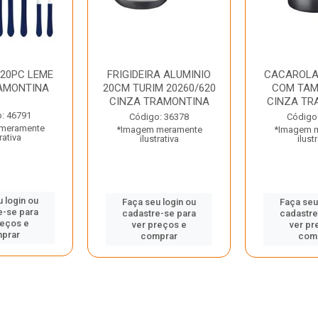
 20PC LEME
FRIGIDEIRA ALUMINIO
CACAROLA
AMONTINA
20CM TURIM 20260/620
COM TAM
CINZA TRAMONTINA
CINZA TR
: 46791
Código: 36378
Código
meramente
*Imagem meramente
*Imagem 
rativa
ilustrativa
ilust
 login ou
Faça seu login ou
Faça seu
e-se para
cadastre-se para
cadastre
reços e
ver preços e
ver pr
prar
comprar
com