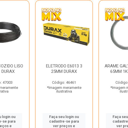
OZIDO LISO
ELETRODO E6013 3
ARAME GAL
G DURAX
25MM DURAX
65MM 1K
: 47003
Código: 46461
Código
meramente
*Imagem meramente
*Imagem 
rativa
ilustrativa
ilust
 login ou
Faça seu login ou
Faça seu
e-se para
cadastre-se para
cadastre
reços e
ver preços e
ver pr