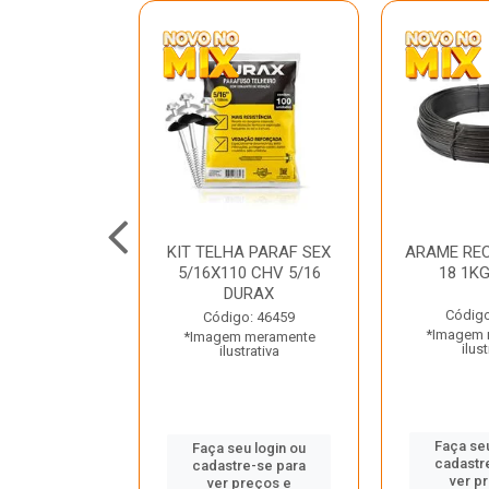
C GALV 3/16
KIT TELHA PARAF SEX
ARAME REC
 DURAX
5/16X110 CHV 5/16
18 1K
DURAX
o: 47012
Código
Código: 46459
 meramente
*Imagem 
*Imagem meramente
trativa
ilust
ilustrativa
u login ou
Faça seu
Faça seu login ou
e-se para
cadastr
cadastre-se para
reços e
ver p
ver preços e