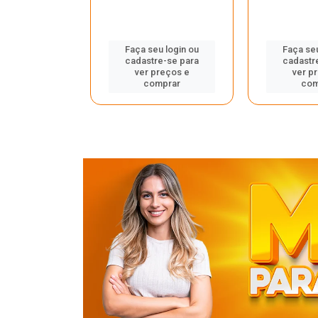
u login ou
Faça seu login ou
Faça seu
e-se para
cadastre-se para
cadastr
reços e
ver preços e
ver p
mprar
comprar
com