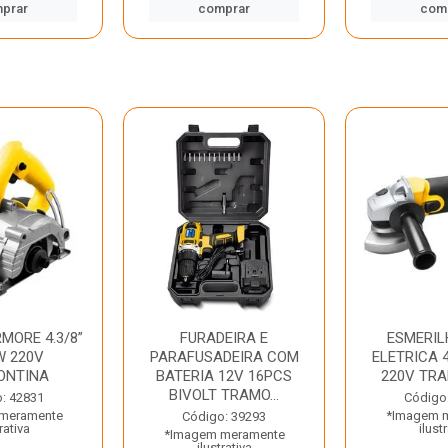
prar
comprar
com
MORE 4.3/8”
FURADEIRA E
ESMERIL
W 220V
PARAFUSADEIRA COM
ELETRICA 4
ONTINA
BATERIA 12V 16PCS
220V TR
BIVOLT TRAMO...
: 42831
Código
meramente
*Imagem 
Código: 39293
rativa
ilust
*Imagem meramente
ilustrativa