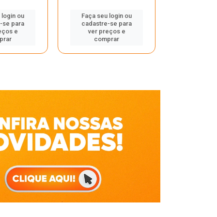
Faça seu 
 login ou
Faça seu login ou
cadastre
-se para
cadastre-se para
ver pr
eços e
ver preços e
comp
prar
comprar