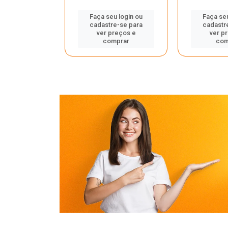
Faça seu login ou
Faça seu
cadastre-se para
cadastr
u login ou
ver preços e
ver p
e-se para
comprar
com
reços e
mprar