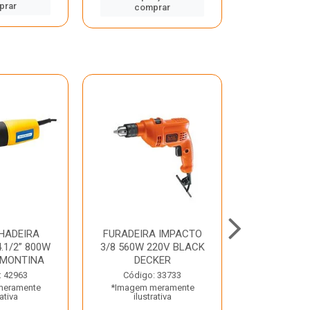
prar
comp
comprar
HADEIRA
FURADEIRA IMPACTO
MARTE
.1/2” 800W
3/8 560W 220V BLACK
PERFURADO
AMONTINA
DECKER
800W 2 6J 2
: 42963
Código: 33733
Código:
meramente
*Imagem meramente
*Imagem m
rativa
ilustrativa
ilustr