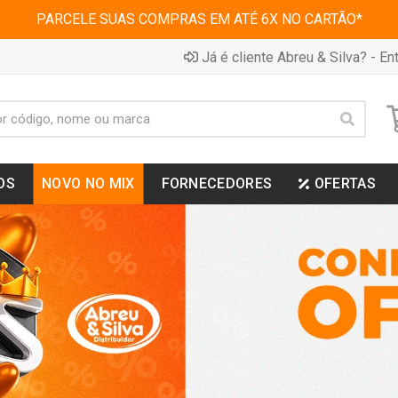
PARCELE SUAS COMPRAS EM ATÉ 6X NO CARTÃO*
Já é cliente Abreu & Silva? - Ent
OS
NOVO NO MIX
FORNECEDORES
OFERTAS