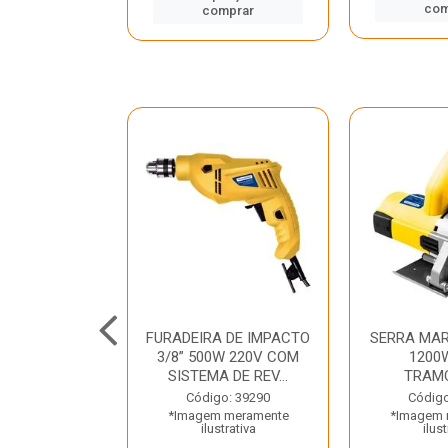
mprar
com
comprar
TELETE
FURADEIRA DE IMPACTO
SERRA MAR
OR/ROMPEDOR
3/8” 500W 220V COM
1200
 220V DEWALT
SISTEMA DE REV...
TRAM
o: 33734
Código: 39290
Código
 meramente
*Imagem meramente
*Imagem 
trativa
ilustrativa
ilust