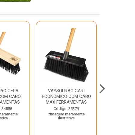
AO CEPA
VASSOURAO GARI
LAVATORIO
COM CABO
ECONOMICO COM CABO
BRANCO MA
RAMENTAS
MAX FERRAMENTAS
Código:
: 34558
Código: 35379
*Imagem m
meramente
*Imagem meramente
ilustr
rativa
ilustrativa