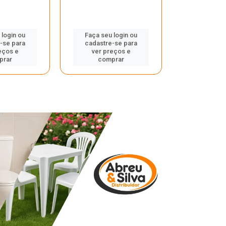
 login ou
Faça seu login ou
Faça seu 
-se para
cadastre-se para
cadastre
eços e
ver preços e
ver pr
prar
comprar
comp