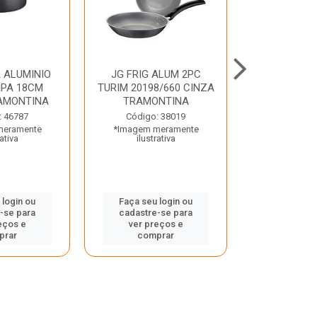
 ALUMINIO
JG FRIG ALUM 2PC
CONJ
PA 18CM
TURIM 20198/660 CINZA
TRINCHANT
AMONTINA
TRAMONTINA
PECAS PLE
TRAMO
: 46787
Código: 38019
meramente
*Imagem meramente
Código:
rativa
ilustrativa
*Imagem m
ilustr
 login ou
Faça seu login ou
-se para
cadastre-se para
Faça seu 
eços e
ver preços e
cadastre
prar
comprar
ver pr
comp