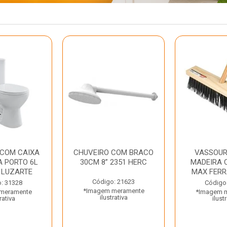
 COM CAIXA
CHUVEIRO COM BRACO
VASSOUR
 PORTO 6L
30CM 8” 2351 HERC
MADEIRA 
 LUZARTE
MAX FER
Código: 21623
: 31328
Código
*Imagem meramente
meramente
*Imagem 
ilustrativa
rativa
ilust