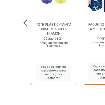
JUNTO
POTE PLAST C/TAMPA
FAQUEIRO
NTE INOX 2
300ML MIXCOLOR
AZUL TR
ENUS PRETO
TRAMON
ONTINA
Código
Código: 38034
*Imagem 
*Imagem meramente
o: 43214
ilust
ilustrativa
 meramente
trativa
Faça seu
Faça seu login ou
cadastr
cadastre-se para
u login ou
ver p
ver preços e
e-se para
com
comprar
reços e
mprar