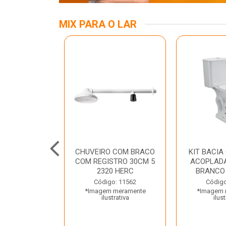
MIX PARA O LAR
KIT
CHUVEIRO COM BRACO
KIT BACIA
ASS/ANEL/FIX
COM REGISTRO 30CM 5
ACOPLADA
CIONAMENTO
2320 HERC
BRANCO
ETO LUZA...
Código: 11562
Código
*Imagem meramente
*Imagem 
o: 35667
ilustrativa
ilust
 meramente
trativa