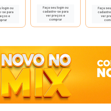
Faça seu login ou
 login ou
Faça seu
cadastre-se para
e-se para
cadastre
ver preços e
reços e
ver pr
comprar
prar
com