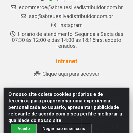
ecommerce@abreuesilvadistribuidor.com.br
sac@abreuesilvadistribuidor.com.br
Instagram
Horário de atendimento: Segunda a Sexta das
07:30 às 12:00 e das 14:00 às 18:15hrs, exceto
feriados.
Intranet
Clique aqui para acessar
O nosso site coleta cookies próprios e de
Abreu & Silva - Rua Padre Jose de Souza Leite, 265 - Ariado,
terceiros para proporcionar uma experiência
Olho D'Água das Flores/AL - CEP 57.442-000 - CNPJ
personalizada ao usuário, apresentar publicidade
04.790.656/0001-06
relevante de acordo com o seu perfil e melhorar a
qualidade do nosso site.
Aceito
Negar não essenciais