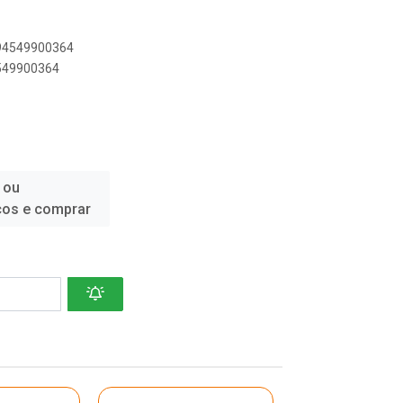
894549900364
4549900364
 ou
ços e comprar