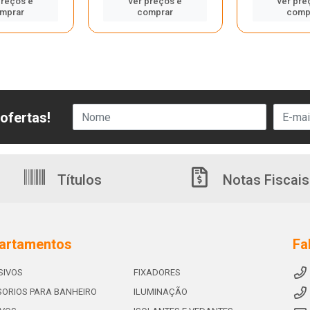
preços e
ver preços e
ver pre
mprar
comprar
comp
ofertas!
Títulos
Notas Fiscais
artamentos
Fa
SIVOS
FIXADORES
ORIOS PARA BANHEIRO
ILUMINAÇÃO