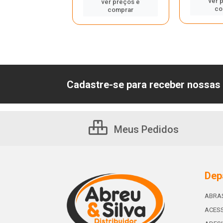
er preços e
ver 
ver preços e
comprar
co
comprar
Cadastre-se para receber nossas 
Meus Pedidos
Dep
ABRA
ACESS