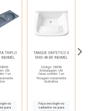
TA TRIPLO
TANQUE SINTETICO 0
TANQUE DELTA 
 INDIMEL
59X0 48 BR INDIMEL
20X54 BG IN
 28392
Código: 28396
Código: 28
em: UN
Embalagem: UN
Embalagem:
tém 1 un
Caixa contém 1 un
Caixa contém
eramente
*Imagem meramente
*Imagem mera
tiva
ilustrativa
ilustrativ
login ou
Faça seu login ou
Faça seu log
se para
cadastre-se para
cadastre-se