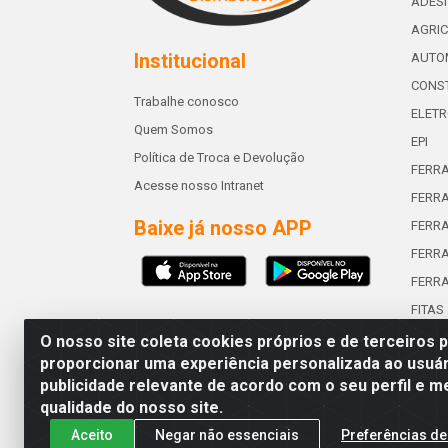
ADES
AGRIC
Institucional
AUTO
CONST
Trabalhe conosco
ELETR
Quem Somos
EPI
Política de Troca e Devolução
FERR
Acesse nosso Intranet
FERRA
Baixe já nosso APP
FERR
FERRA
FERR
FITAS
O nosso site coleta cookies próprios e de terceiros 
proporcionar uma experiência personalizada ao usuár
publicidade relevante de acordo com o seu perfil e m
Abreu & Silva - Rua Padre Jos
qualidade do nosso site.
Aceito
Negar não essenciais
Preferências de