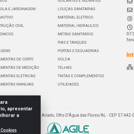
IVOS
ISOLANTES E VEDANTES
OLA E JARDINAGEM
LOUÇAS SANITARIAS
MOTIVO
MATERIAL ELETRICO
RUÇÃO CIVIL
MATERIAL HIDRAULICO
07:
ONICOS
METAIS SANITARIOS
fer
PIAS E TANQUES
AGENS
PORTAS E ESQUADRIAS
In
MENTAS DE CORTE
SOLDA
AMENTAS DE MEDIÇÃO
TELHAS
MENTAS ELETRICAS
TINTAS E COMPLEMENTOS
AMENTAS MANUAIS
UTILIDADES
para
io, apresentar
elhorar a
e de Souza Leite, 265 - Ariado, Olho D'Água das Flores/AL - CEP 57.442
 Cookies