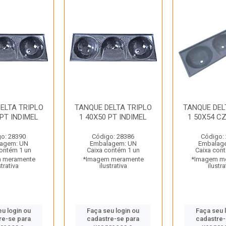
ELTA TRIPLO
TANQUE DELTA TRIPLO
TANQUE DEL
 PT INDIMEL
1 40X50 PT INDIMEL
1 50X54 CZ
o: 28390
Código: 28386
Código:
agem: UN
Embalagem: UN
Embalag
contém 1 un
Caixa contém 1 un
Caixa con
 meramente
*Imagem meramente
*Imagem m
strativa
ilustrativa
ilustra
eu login ou
Faça seu login ou
Faça seu 
re-se para
cadastre-se para
cadastre-