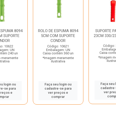
ESPUMA 8094
ROLO DE ESPUMA 8094
SUPORTE P
M SUPORTE
5CM COM SUPORTE
23CM 330/2
NDOR
CONDOR
Código:
o: 10622
Código: 10621
Embalag
agem: UN
Embalagem: UN
Caixa cont
ntém 240 un
Caixa contém 360 un
*Imagem m
 meramente
*Imagem meramente
ilustra
strativa
ilustrativa
Faça seu 
eu login ou
Faça seu login ou
cadastre-
re-se para
cadastre-se para
ver pre
preços e
ver preços e
comp
mprar
comprar