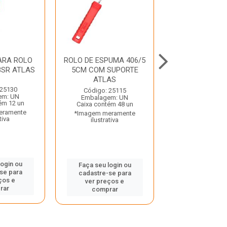
ARA ROLO
ROLO DE ESPUMA 406/5
ROLO DE LA SI
3SR ATLAS
5CM COM SUPORTE
773/10 23C
ATLAS
SUPORTE A
 25130
Código: 25115
Código: 33
em: UN
Embalagem: UN
Embalagem:
ém 12 un
Caixa contém 48 un
Caixa contém 
eramente
*Imagem meramente
*Imagem mera
tiva
ilustrativa
ilustrativ
login ou
Faça seu login ou
Faça seu log
se para
cadastre-se para
cadastre-se
ços e
ver preços e
ver preços
rar
comprar
compra