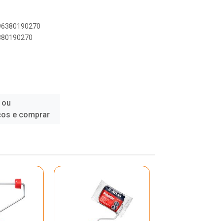
896380190270
6380190270
 ou
ços e comprar