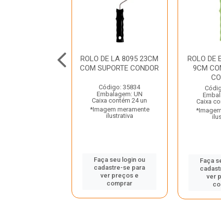
E LA 8095 5CM
ROLO DE LA 8095 23CM
ROLO DE 
UPORTE CONDOR
COM SUPORTE CONDOR
9CM CO
CO
digo: 29911
Código: 35834
Códig
balagem: UN
Embalagem: UN
Embal
a contém 24 un
Caixa contém 24 un
Caixa co
gem meramente
*Imagem meramente
*Imagem
ilustrativa
ilustrativa
ilu
 seu login ou
Faça seu login ou
Faça s
astre-se para
cadastre-se para
cadast
er preços e
ver preços e
ver 
comprar
comprar
co