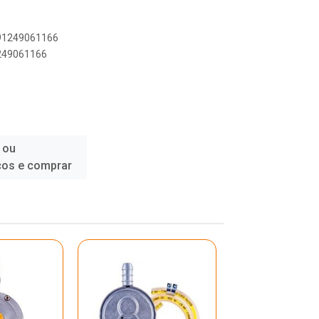
891249061166
1249061166
 ou
ços e comprar