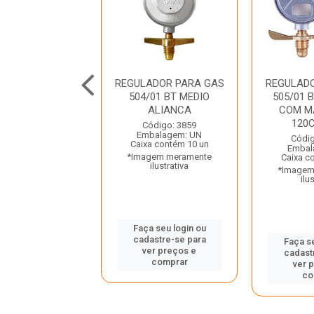
ADOR PARA GAS
REGULADOR PARA GAS
REGULAD
SEM MANGUEIRA
504/01 BT MEDIO
505/01 
 1KG VINIGAS
ALIANCA
COM M
120C
digo: 40890
Código: 3859
balagem: UN
Embalagem: UN
Códig
a contém 12 un
Caixa contém 10 un
Embal
gem meramente
*Imagem meramente
Caixa c
ilustrativa
ilustrativa
*Imagem
ilu
 seu login ou
Faça seu login ou
astre-se para
cadastre-se para
Faça se
er preços e
ver preços e
cadast
comprar
comprar
ver 
co