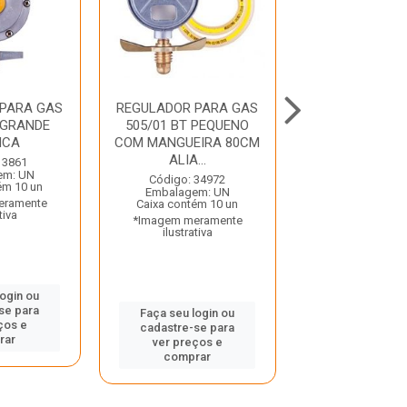
PARA GAS
REGULADOR PARA GAS
REGULADOR PA
 GRANDE
505/01 BT PEQUENO
504/01 BT ME
NCA
COM MANGUEIRA 80CM
MANGUEIRA
ALIA...
ALIANC..
 3861
em: UN
Código: 34972
Código: 34
ém 10 un
Embalagem: UN
Embalagem:
eramente
Caixa contém 10 un
Caixa contém 
tiva
*Imagem meramente
*Imagem mera
ilustrativa
ilustrativ
login ou
se para
Faça seu login ou
Faça seu log
ços e
cadastre-se para
cadastre-se 
rar
ver preços e
ver preços
comprar
comprar