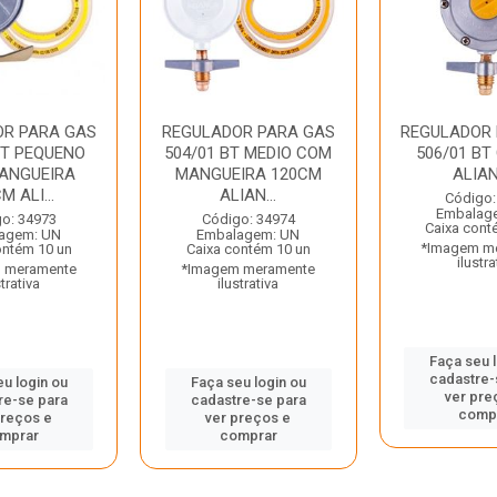
OR PARA GAS
REGULADOR PARA GAS
REGULADOR 
BT PEQUENO
504/01 BT MEDIO COM
506/01 BT
ANGUEIRA
MANGUEIRA 120CM
ALIA
M ALI...
ALIAN...
Código:
Embalag
o: 34973
Código: 34974
Caixa cont
agem: UN
Embalagem: UN
*Imagem m
ontém 10 un
Caixa contém 10 un
ilustra
 meramente
*Imagem meramente
strativa
ilustrativa
Faça seu 
cadastre-
u login ou
Faça seu login ou
ver pre
re-se para
cadastre-se para
comp
preços e
ver preços e
mprar
comprar