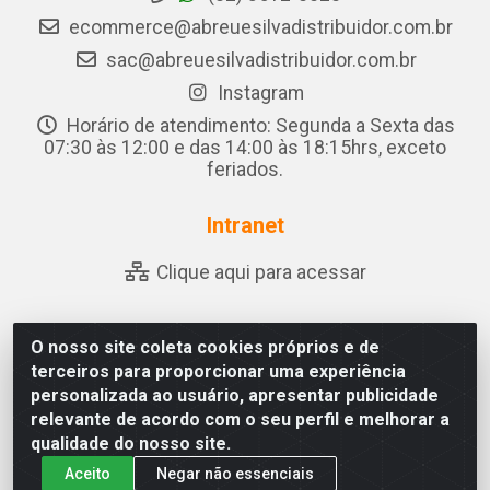
ecommerce@abreuesilvadistribuidor.com.br
sac@abreuesilvadistribuidor.com.br
Instagram
Horário de atendimento: Segunda a Sexta das
07:30 às 12:00 e das 14:00 às 18:15hrs, exceto
feriados.
Intranet
Clique aqui para acessar
O nosso site coleta cookies próprios e de
Abreu & Silva - Rua Padre Jose de Souza Leite, 265 - Ariado,
terceiros para proporcionar uma experiência
Olho D'Água das Flores/AL - CEP 57.442-000 - CNPJ
personalizada ao usuário, apresentar publicidade
04.790.656/0001-06
relevante de acordo com o seu perfil e melhorar a
qualidade do nosso site.
Aceito
Negar não essenciais