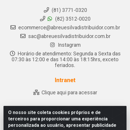
(81) 3771-0320
(82) 3512-0020
ecommerce@abreuesilvadistribuidor.com.br
sac@abreuesilvadistribuidor.com.br
Instagram
Horário de atendimento: Segunda a Sexta das
07:30 às 12:00 e das 14:00 às 18:15hrs, exceto
feriados.
Intranet
Clique aqui para acessar
O nosso site coleta cookies próprios e de
Abreu & Silva - Rua Padre Jose de Souza Leite, 265 -
terceiros para proporcionar uma experiência
Ariado, Olho D'Água das Flores/AL - CEP 57.442-000 -
personalizada ao usuário, apresentar publicidade
CNPJ 04.790.656/0001-06