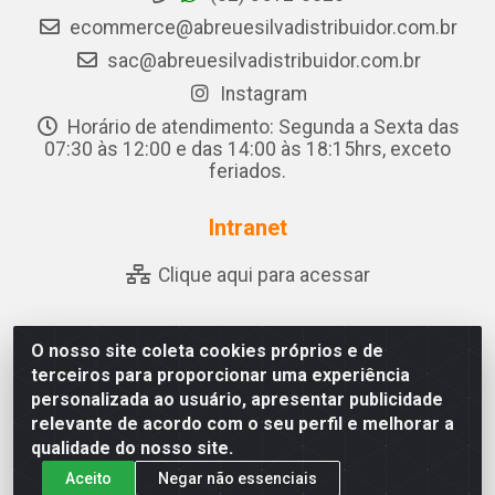
ecommerce@abreuesilvadistribuidor.com.br
sac@abreuesilvadistribuidor.com.br
Instagram
Horário de atendimento: Segunda a Sexta das
07:30 às 12:00 e das 14:00 às 18:15hrs, exceto
feriados.
Intranet
Clique aqui para acessar
O nosso site coleta cookies próprios e de
Abreu & Silva - Rua Padre Jose de Souza Leite, 265 - Ariado,
terceiros para proporcionar uma experiência
Olho D'Água das Flores/AL - CEP 57.442-000 - CNPJ
personalizada ao usuário, apresentar publicidade
04.790.656/0001-06
relevante de acordo com o seu perfil e melhorar a
qualidade do nosso site.
Aceito
Negar não essenciais