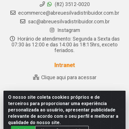
(82) 3512-0020
ecommerce@abreuesilvadistribuidor.com.br
sac@abreuesilvadistribuidor.com.br
Instagram
Horário de atendimento: Segunda a Sexta das
07:30 às 12:00 e das 14:00 às 18:15hrs, exceto
feriados.
Intranet
Clique aqui para acessar
O nosso site coleta cookies próprios e de
Abreu & Silva - Rua Padre Jose de Souza Leite, 265 - Ariado,
terceiros para proporcionar uma experiência
Olho D'Água das Flores/AL - CEP 57.442-000 - CNPJ
personalizada ao usuário, apresentar publicidade
04.790.656/0001-06
relevante de acordo com o seu perfil e melhorar a
qualidade do nosso site.