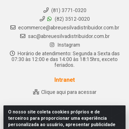
(81) 3771-0320
(82) 3512-0020
ecommerce@abreuesilvadistribuidor.com.br
sac@abreuesilvadistribuidor.com.br
Instagram
Horário de atendimento: Segunda a Sexta das
07:30 às 12:00 e das 14:00 às 18:15hrs, exceto
feriados.
Intranet
Clique aqui para acessar
O nosso site coleta cookies próprios e de
Abreu & Silva - Rua Padre Jose de Souza Leite, 265 -
terceiros para proporcionar uma experiência
Ariado, Olho D'Água das Flores/AL - CEP 57.442-000 -
personalizada ao usuário, apresentar publicidade
CNPJ 04.790.656/0001-06