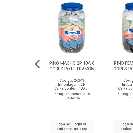
EMEA 2P+T 20A
PINO MACHO 2P 10A 6
PINO FEM
BR POTE 14
CORES POTE TRAMON
CORES P
UNIDADES
AMONTINA
Código: 26343
Códig
Embalagem: UN
Embal
digo: 45424
Caixa contém 480 un
Caixa co
balagem: UN
*Imagem meramente
*Imagem
a contém 28 un
ilustrativa
ilu
gem meramente
ilustrativa
Faça seu login ou
Faça s
cadastre-se para
cadast
 seu login ou