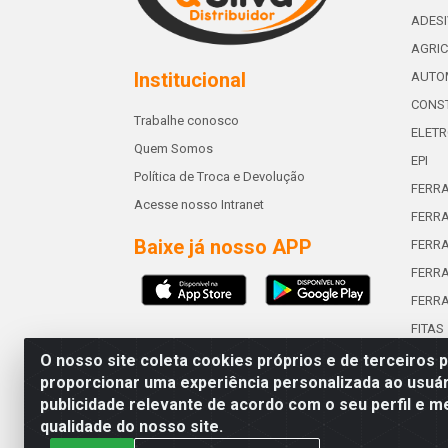
ADES
AGRIC
Institucional
AUTO
CONST
Trabalhe conosco
ELETR
Quem Somos
EPI
Política de Troca e Devolução
FERR
Acesse nosso Intranet
FERRA
Baixe já nosso APP
FERR
FERRA
FERR
FITAS
O nosso site coleta cookies próprios e de terceiros 
proporcionar uma experiência personalizada ao usuár
publicidade relevante de acordo com o seu perfil e m
Abreu & Silva - Rua Padre Jos
qualidade do nosso site.