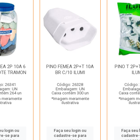
EA 2P 10A 6
PINO FEMEA 2P+T 10A
PINO T 2P+
OTE TRAMON
BR C/10 ILUMI
ILU
o: 26341
Código: 26328
Código:
agem: UN
Embalagem: UN
Embalag
ntém 264 un
Caixa contém 300 un
Caixa cont
 meramente
*Imagem meramente
*Imagem m
strativa
ilustrativa
ilustra
eu login ou
Faça seu login ou
Faça seu 
re-se para
cadastre-se para
cadastre-