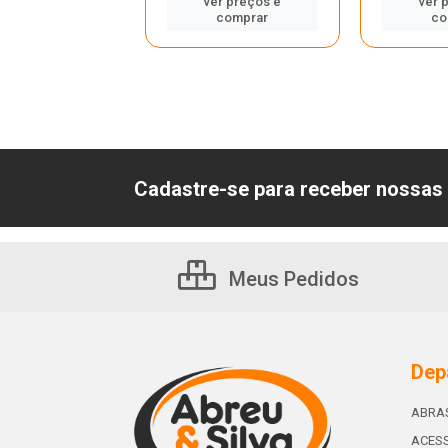
ver preços e
ver 
astre-se para
comprar
co
er preços e
comprar
Cadastre-se para receber nossas 
Meus Pedidos
Dep
ABRA
ACESS