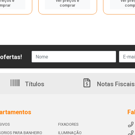
preços e
ver preços e
ver pre
mprar
comprar
comp
ofertas!
Títulos
Notas Fiscais
artamentos
Fa
SIVOS
FIXADORES
ORIOS PARA BANHEIRO
ILUMINAÇÃO