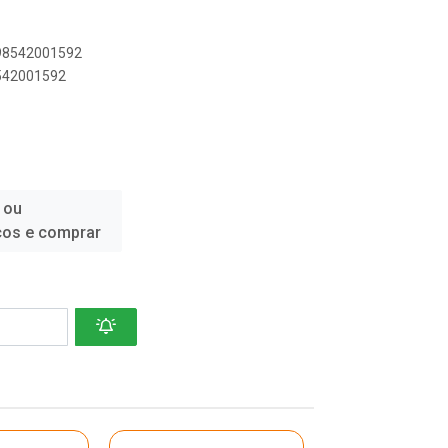
898542001592
8542001592
 ou
ços e comprar