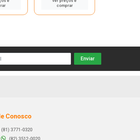
ços e
ver preços e
ver preços
rar
comprar
compra
le Conosco
(81) 3771-0320
(82) 3512-0020