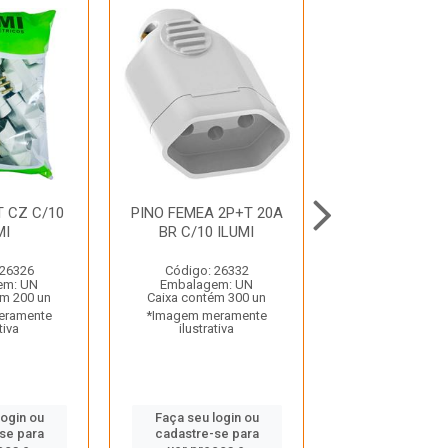
T CZ C/10
PINO FEMEA 2P+T 20A
PINO MACHO 2
MI
BR C/10 ILUMI
PT/BR PO
TRAMONT
 26326
Código: 26332
Código: 26
em: UN
Embalagem: UN
Embalagem:
ém 200 un
Caixa contém 300 un
Caixa contém 
eramente
*Imagem meramente
*Imagem mera
tiva
ilustrativa
ilustrativ
login ou
Faça seu login ou
Faça seu log
se para
cadastre-se para
cadastre-se